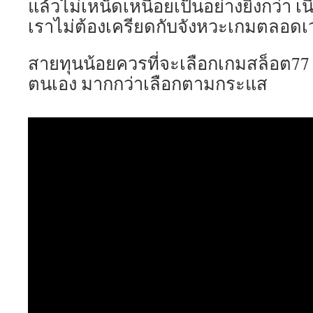
แล้วไม่เหน็ดเหนื่อยเป็นอย่างยิ่งกว่า เ
เราไม่ต้องเครียดกับจังหวะเกมตลอดเ
สายทุนน้อยควรที่จะเลือกเกมสล็อต77 ที
ตนเอง มากกว่าเลือกตามกระแส