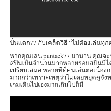
ปั่นแตก77 กับเคล็ดวิธี “ไม่ต้องเล่นท
หากคุณเล่น puntaek77 มานาน คุณจะรู
สปินเป็นจำนวนมากหลายรอบสปินมิได
เปรียบเสมอ หลายทีที่คนเล่นต่อเนื่องกล
มากกว่าเพราะเหตุว่าไม่เคยหยุดดูจัง
เกมเดินไปเองมากเกินไปก็มี