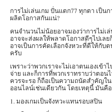
การไม่เล่นเกม ปั่นแตก77 ทุกตา เป็น
ผลิตโอกาสกันแน่?
คนจำนวนไม่น้อยอาจมองว่าการไม่เล่
อาจจะส่งผลให้พลาดโอกาสดีๆไปเลยก็ไ
อาจเป็นการคัดเลือกจังหวะที่ดีให้กับ
ครับ
เพราะว่าพวกเราจะไม่เอาตนเองเข้าไปอ
จ่าย และก็การที่พวกเราทราบว่าตอ
ควรจะรอ ก็ถือเป็นความถนัดสำคัญใน
ออนไลน์เช่นเดียวกัน โดยเหตุนี้ มันค
1. มองเกมเป็นจังหวะแทนรอบสปิน