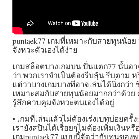
puntaek77 เกมที่เหมาะกับสายทุนน้อย ม
จังหวะตัวเองได้ง่าย
เกมสล็อตบางเกมบน ปั่นแตก77 นั้นอา
ว่า พวกเราจำเป็นต้องรีบลุ้น รีบตาม 
แต่ว่าบางเกมบางทีอาจเล่นได้นิ่งกว่า ซึ
เหมาะสมกับสายทุนน้อยมากกว่าด้วย 
รู้สึกควบคุมจังหวะตนเองได้อยู่
• เกมที่เล่นแล้วไม่ต้องเร่งเบทบ่อยครั้ง
เรายังสปินได้เรื่อยๆไม่ต้องเพิ่มเงิน
เกมpuntaek77 แบบนี้จัดว่ากับทุนของพ