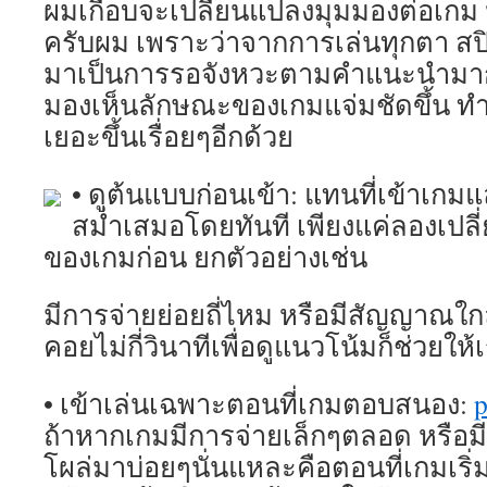
ผมเกือบจะเปลี่ยนแปลงมุมมองต่อเกม 
ครับผม เพราะว่าจากการเล่นทุกตา สป
มาเป็นการรอจังหวะตามคำแนะนำมากขึ้
มองเห็นลักษณะของเกมแจ่มชัดขึ้น ท
เยอะขึ้นเรื่อยๆอีกด้วย
• ดูต้นแบบก่อนเข้า: แทนที่เข้าเกม
สม่ำเสมอโดยทันที เพียงแค่ลองเปล
ของเกมก่อน ยกตัวอย่างเช่น
มีการจ่ายย่อยถี่ไหม หรือมีสัญญาณใ
คอยไม่กี่วินาทีเพื่อดูแนวโน้มก็ช่วยให
• เข้าเล่นเฉพาะตอนที่เกมตอบสนอง:
p
ถ้าหากเกมมีการจ่ายเล็กๆตลอด หรือม
โผล่มาบ่อยๆนั่นแหละคือตอนที่เกมเริ่ม