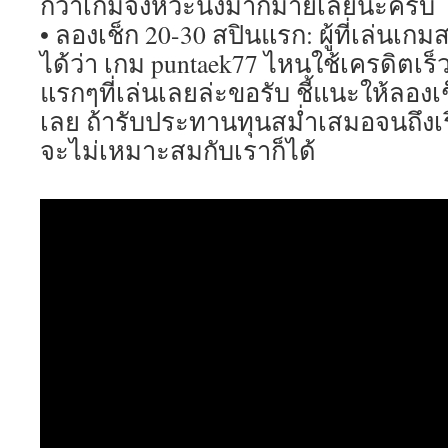
กว่าเกมจังหวะนิ่งมากมายเลยนะครับ
• ลองเช็ก 20-30 สปินแรก: ผู้ที่เล่นเกม
ได้ว่า เกม puntaek77 ไหนใช้เครดิตเร็วห
แรกๆที่เล่นเลยล่ะขอรับ ชี้แนะให้ลอง
เลย ถ้ารับประทานทุนสม่ำเสมอจนถึงเริ่
จะไม่เหมาะสมกับเราก็ได้