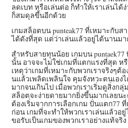
ลดเบท หรือเล่นต่อ ก็ทำให้เราเล่นได้ง
ก็สมดุลขึ้นอีกด้วย
เกมสล็อตบน punteak77 ที่เหมาะกับสา
ได้ดังที่สุด แต่ว่าเล่นแล้วอยู่ได้นานมาก
สำหรับสายทุนน้อย เกมบน puntaek77 ท
นั้น อาจจะไม่ใช่เกมที่แตกแรงที่สุด หร
เหตุว่าเกมที่เหมาะกับพวกเราจริงๆต้อง
นแล้วเพลิดเพลินใจ คุมจังหวะตนเองได้
มากจนเกินไป เมื่อพวกเราเริ่มดูสิ่งกลุ่
สล็อตจะง่ายดายมากยิ่งขึ้นมากเลยนะค
ต้องเริ่มจากการเลือกเกม ปั่นแตก77 ท
ก่อน เกมที่จะทำให้พวกเราเล่นแล้วอยู่
ขอรับเป็นเกมของพวกเราอย่างแท้จริง