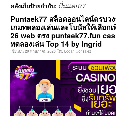
ปั่นแตก77
คลังเก็บป้ายกำกับ:
เนื้อหา
Puntaek77 สล็อตออนไลน์ครบวงจ
เกมทดลองเล่นและโบนัสให้เลือกเ
26 web ตรง puntaek77.fun casin
ทดลองเล่น Top 14 by Ingrid
เขียนบน
29 พฤษภาคม 2026
โดย
Logan Gonzalez