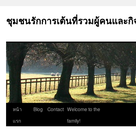
ชุมชนรักการเต้นที่รวมผู้คนและกิจ
ข้าม
หน้า
Blog
Contact
Welcome to the
ไป
แรก
family!
ยัง