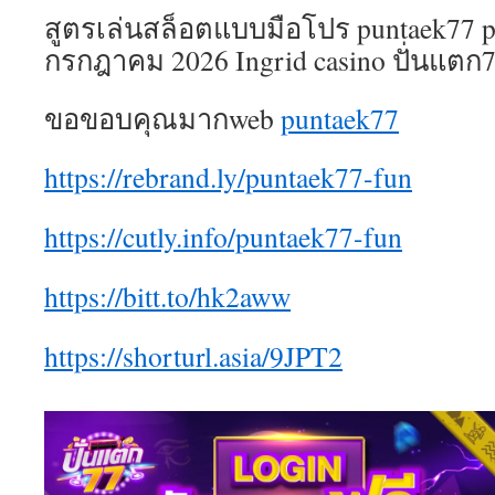
สูตรเล่นสล็อตแบบมือโปร puntaek77 p
กรกฎาคม 2026 Ingrid casino ปั่นแตก7
ขอขอบคุณมากweb
puntaek77
https://rebrand.ly/puntaek77-fun
https://cutly.info/puntaek77-fun
https://bitt.to/hk2aww
https://shorturl.asia/9JPT2