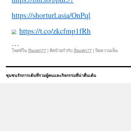
https://shorturl.asia/OnPql
https://t.co/zkcfmp1fRh
…
บน
โพสท์ใน
ปั่นแตก77
|
ติดป้ายกำกับ
ปั่นแตก77
|
ปิดความเห็น
Puntae
เว็บ
เดียว
เล่น
ชุมชนรักการเต้นที่รวมผู้คนและกิจกรรมที่น่าตื่นเต้น
ได้
ทุก
แบรนด์
ไม่
ต้อง
โยก
เงิน
Top
30