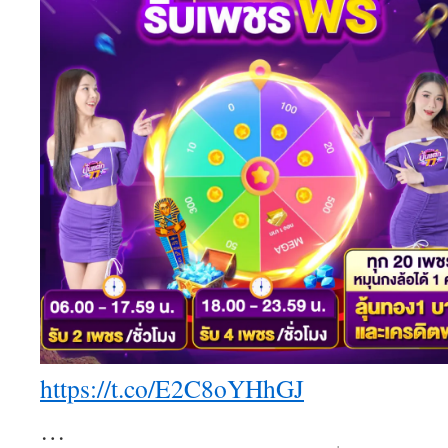
https://t.co/E2C8oYHhGJ
…