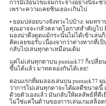
การมีเงื่อนไขแจ่มกระจ่างอย่างนี้จะช่
เพราะความเคยชินเยอะเกินไป
• ยอมปล่อยบางจังหวะไปบ้าง: ผมทราบก
คุณอาจจะกลัวคลาดโอกาสสำคัญไป ยิ่
มองน่าดึงดูดแม้กระนั้นไม่ได้เข้าเล่นก็
คิดเลยขอรับ เนื่องจากว่าต่างหากที่เป็น
กลับไปเล่นทุกตาเหมือนเดิม
แค่ไม่เล่นทุกตาบน puntaek77 ก็เปลี่ย
ขึ้นได้แล้ว มาทดลองกันได้เลย!
ตอนแรกที่ผมลองเล่นบน puntaek77 ผมก
ว่าการไม่เล่นทุกตาจะได้ผลดีขนาดนี้
ด้วยตัวเองแล้ว มันกลับให้ผลลัพธ์ที่ดี
ไม่ใช่แค่ในด้านของการเล่นเกมสล็อตที่ดี