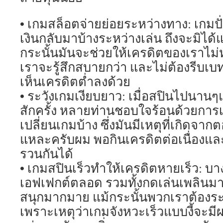
• เกมสล็อตจ่ายย่อยระหว่างทาง: เกมปั่
เงินกลับมาบ้างระหว่างเล่น ถึงจะมิได
กระนั้นมันจะช่วยให้เครดิตของเราไม่
เราจะรู้สึกสบายกว่า และไม่ต้องรีบ
เห็นเครดิตต่ำลงด้วย
• ระวังเกมเงียบยาว: เมื่อสปินไปนานๆ
สักครั้ง หลายท่านชอบใจร้อนด้วยการเพ
เปลี่ยนเกมบ้าง ซึ่งมันมีเหตุที่เกิดจาก
แหละครับผม พอกินเครดิตต่อเนื่องแล
รวนกันได้
• เกมสปินเร็วทำให้เครดิตหายเร็ว: บา
เอฟเฟกต์ตลอด รวมทั้งกดเล่นเพลินม
สนุกมากมาย แม้กระนั้นพวกเราต้องระ
เพราะเหตุว่าเกมจังหวะเร็วแบบงี้จะม