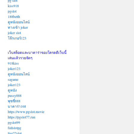
pg slot
kiss918
pgslot
188betth
ดูหนังออนไลน์
ทางเข้า joker
joker slot
โจ๊กเกอร์123
เว็บสล็อตและบาคาร่าของโครตดีเว็บนี้
เล่นแล้วรวยจัดๆ
918kiss
joker123
ดูหนังออนไลน์
sagame
joker123
ดูหนัง
pussy888
พุซซี่888
บาคาร่า168
https://www.pgslot.movie
https://pgslot77.run
pgslot99
fullslotpg
live22slot