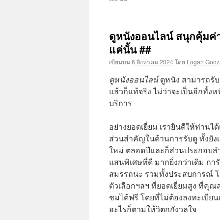
เนื้อหา
ดูหนังออนไลน์ สนุกคุ้มค่
แค่นั้น ##
เขียนบน
6 สิงหาคม 2024
โดย
Logan Gonz
ดูหนังออนไลน์
ดูหนัง สามารถรับด
แล้วก็แท้จริง ไม่ว่าจะเป็นอีกทั้
บริการ
อย่างยอดเยี่ยม เรายินดีให้ท่านได้
ส่วนสำคัญในด้านการรับดู ทั้งยังเ
ใหม่ ตลอดปีและก็ส่วนประกอบส
แสนพิเศษที่ดี มากยิ่งกว่าเดิม การ
สมรรถนะ รวมทั้งประสบการณ์ 
ตัวเลือกฯลฯ ที่ยอดเยี่ยมสูง ที่ค
ชมได้ฟรี โดยที่ไม่ต้องลงทะเบีย
อะไรก็ตามให้วิตกกังวลใจ