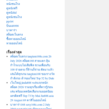
หนังชนโรง
ดูหนังฟรี
ดูหนังhd
ดูหนังชนโรง
pgslot
ปั่นแตก66
บาคาร่า
สล็อตเว็บตรง
ซื้อหวยออนไลน์
หวยออนไลน์
เรื่องล่าสุด
สล็อตเว็บตรง tangtem168e.com 26
July 2026 สล็อต168 สายแตก ลุ้น
กำไรแบบไม่เสียฟีล ชวนเพื่อนรับ
100 จ่ายตรง กี่ล้านก็จ่าย คัดมาแล้ว
เล่นได้ทุกเกม tangtem168 ของรางวัล
กำลังรอ เจ้าของใหม่ Top 52 by Dale
เว็บใหญ่ jinda888 webแจกหนัก
สล็อต 2026 รวมทุกเรื่องที่ควรรู้ก่อน
เล่น พร้อมเทคนิคเลือกเกมยอดนิยม
เครดิตฟรี Top 73 by Mai Jin888.asia
29 August 69 คาสิโนออนไลน์
บาคาร่า168 sexy168c.com 2 July
2569 บาคาร่า168 เปิดมุมมองใหม่