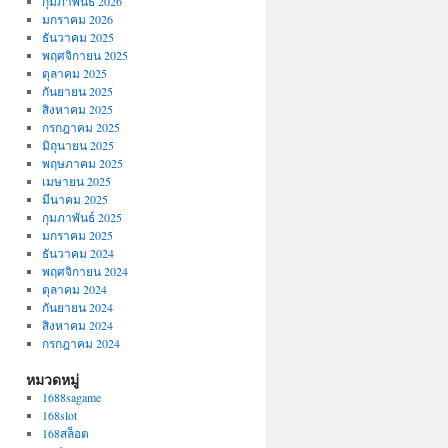
กุมภาพันธ์ 2026
มกราคม 2026
ธันวาคม 2025
พฤศจิกายน 2025
ตุลาคม 2025
กันยายน 2025
สิงหาคม 2025
กรกฎาคม 2025
มิถุนายน 2025
พฤษภาคม 2025
เมษายน 2025
มีนาคม 2025
กุมภาพันธ์ 2025
มกราคม 2025
ธันวาคม 2024
พฤศจิกายน 2024
ตุลาคม 2024
กันยายน 2024
สิงหาคม 2024
กรกฎาคม 2024
หมวดหมู่
1688sagame
168slot
168สล็อต