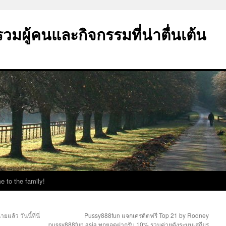
รวมผู้คนและกิจกรรมที่น่าตื่นเต้น
 to the family!
ล้ว วันนี้ที่นี่
Pussy888fun แจกเครดิตฟรี Top 21 by Rodney
pussy888fun.asia ทุกยอดฝากรับ 10% รวมค่ายดังระบบเสถียร