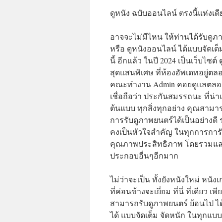
ดูหนัง ฉบับออนไลน์ ตรงนี้แห่งเ
อาจจะไม่มีไหน ให้ท่านได้รับดูภ
หรือ ดูหนังออนไลน์ ได้แบบจัดเต
นี้ อีกแล้ว ในปี 2024 เป็นเว็บไซต์ 
สุดแสนพิเศษ ที่ห้องอัพเดทอยู่ต
คณะทำงาน Admin คอยดูแลตลอด 
เชื่อถือว่า ประกันสมรรถนะ ที่น่าเ
ต้นแบบ ทุกสิ่งทุกอย่าง คุณสามาร
การรับดูภาพยนตร์ได้เป็นอย่างดี ร
คงเป็นหัวใจสำคัญ ในทุกการการั
คุณภาพประสิทธิภาพ โดยรวมแล
ประกอบอื่นๆอีกมาก
ไม่ว่าจะเป็น ทั้งยังหนังใหม่ หนัง
ที่ค่อนข้างจะเยี่ยม ที่นี่ ที่เดียว
สามารถรับดูภาพยนตร์ ย้อนไป ได้เ
ได้ แบบจัดเต็ม จัดหนัก ในทุกแบบ