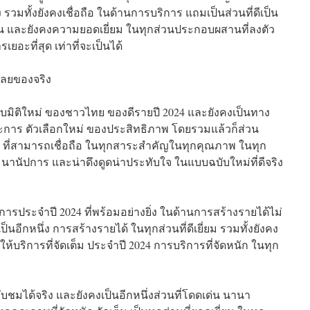
ง รวมทั้งยังคงเชื่อถือ ในด้านการบริการ แถมเป็นส่วนที่ดีเป็น
น และยังคงความยอดเยี่ยม ในทุกส่วนประกอบผสานที่ลงตัว
เยอะที่สุด เท่าที่จะเป็นได้
้เลยของจริง
แบบมิติใหม่ ของชาวไทย ของดีรายปี 2024 และยังคงเป็นทาง
ระการ ตัวเลือกใหม่ ของประสิทธิภาพ โดยรวมแล้วก็ส่วน
 ที่สามารถเชื่อถือ ในทุกสาระสำคัญในทุกคุณภาพ ในทุก
นานัปการ และน่าดึงดูดน่าประทับใจ ในแบบฉบับใหม่ที่ดีจริง
บริการประจำปี 2024 ที่พร้อมอย่างยิ่ง ในด้านการสร้างรายได้ไม่
็นอีกหนึ่ง การสร้างรายได้ ในทุกส่วนที่ดีเยี่ยม รวมทั้งยังคง
้บริการที่จัดเต็ม ประจำปี 2024 การบริการที่จัดหนัก ในทุก
ย
รับชมได้จริง และยังคงเป็นอีกหนึ่งส่วนที่โดดเด่น นานา