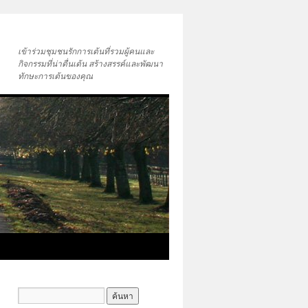
เข้าร่วมชุมชนรักการเต้นที่รวมผู้คนและ
กิจกรรมที่น่าตื่นเต้น สร้างสรรค์และพัฒนา
ทักษะการเต้นของคุณ