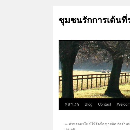
ชุมชนรักการเต้นที่
หน้าแรก
Blog
Contact
Welcome
ข้าม
ไป
←
หัวพอตมาโบ มีให้จัดซื้อ ทุกชนิด จัดจำหน่ายแ
ยัง
เลย &&