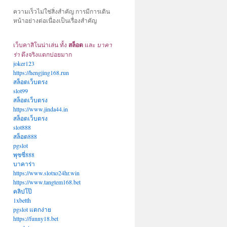
ความเร็วไม่ใช่สิ่งสำคัญ การมีการเดิน
หน้าอย่างต่อเนื่องเป็นเรื่องสำคัญ
เว็บคาสิโนน่าเล่น ทั้ง
สล็อต
และ
บาคา
ร่า
ตึงจริงแตกบ่อยมาก
joker123
https://hengjing168.run
สล็อตเว็บตรง
slot99
สล็อตเว็บตรง
https://www.jinda44.in
สล็อตเว็บตรง
slot888
สล็อต888
pgslot
พุซซี่888
บาคาร่า
https://www.slotxo24hr.win
https://www.tangtem168.bet
คลิปโป๊
1xbetth
pgslot แตกง่าย
https://funny18.bet