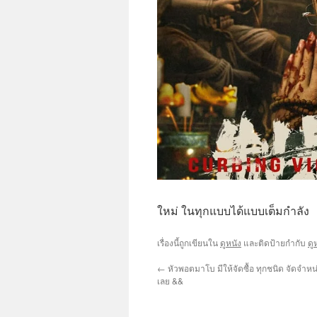
ใหม่ ในทุกแบบได้แบบเต็มกำลัง
เรื่องนี้ถูกเขียนใน
ดูหนัง
และติดป้ายกำกับ
ดู
←
หัวพอตมาโบ มีให้จัดซื้อ ทุกชนิด จัดจำหน่ายแ
เลย &&