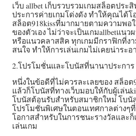
เว็บ allbet เก็บรวบรวมเกมสล็อตประ
ประการค่ายเกมโด่งดัง ทำให้คุณได้โ
สล็อต918kissที่มากมายตามความพอใจ
ของตัวเอง ไม่ว่าจะเป็นเกมallbetแน
หรือแนวคลาสสิค ทุกเกมมีกราฟิกที่งามแ
สนใจ ทำให้การเล่นเกมไม่เคยน่าระอ
2.โปรโมชั่นและโบนัสที่นานาประการ
หนึ่งในข้อดีที่ไม่ควรละเลยของ สล็อต
แล้วก็โบนัสที่ทางเว็บมอบให้กับผู้เล่นk
โบนัสต้อนรับสำหรับสมาชิกใหม่ โบนัส
โปรโมชั่นพิเศษในตอนเทศกาลต่างๆที่
โอกาสสำหรับในการชนะรางวัลและก็เ
เล่นเกม