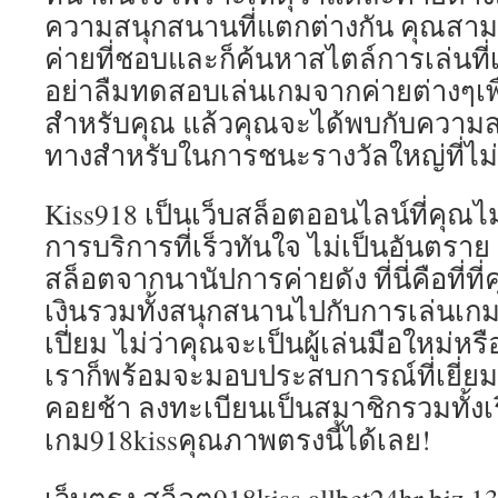
ความสนุกสนานที่แตกต่างกัน คุณสาม
ค่ายที่ชอบและก็ค้นหาสไตล์การเล่นที่
อย่าลืมทดสอบเล่นเกมจากค่ายต่างๆเพื
สำหรับคุณ แล้วคุณจะได้พบกับความส
ทางสำหรับในการชนะรางวัลใหญ่ที่ไม่ร
Kiss918 เป็นเว็บสล็อตออนไลน์ที่คุณ
การบริการที่เร็วทันใจ ไม่เป็นอันตรา
สล็อตจากนานัปการค่ายดัง ที่นี่คือที่
เงินรวมทั้งสนุกสนานไปกับการเล่นเกม
เปี่ยม ไม่ว่าคุณจะเป็นผู้เล่นมือใหม่ห
เราก็พร้อมจะมอบประสบการณ์ที่เยี่ยมท
คอยช้า ลงทะเบียนเป็นสมาชิกรวมทั้งเร
เกม918kissคุณภาพตรงนี้ได้เลย!