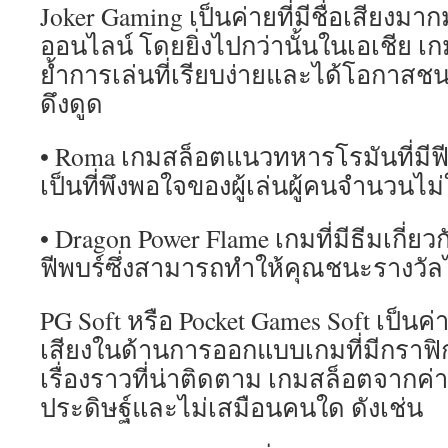
Joker Gaming เป็นค่ายที่มีชื่อเสียง
ออนไลน์ โดยยิ่งไปกว่านั้นในเอเชีย เ
ย้ำการเล่นที่เรียบง่ายและได้โอกาสชนะ
ดึงดูด
• Roma เกมสล็อตแนวทหารโรมันที่มีฟีพ
เป็นที่พึงพอใจของผู้เล่นผู้คนจำนวนไม่
• Dragon Power Flame เกมที่มีธีมเกี่ย
ฟีพบร์ซึ่งสามารถทำให้คุณชนะรางวัล
PG Soft หรือ Pocket Games Soft เป็นค่า
เสียงในด้านการออกแบบเกมที่มีกราฟ
เรื่องราวที่น่าติดตาม เกมสล็อตจากค่ายน
ประดิษฐ์และไม่เสมือนคนใด ดังเช่น