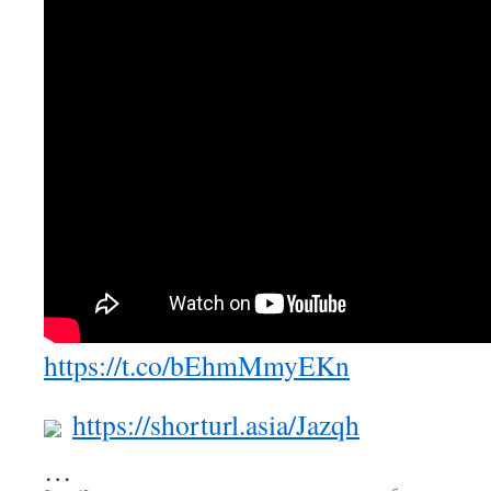
https://t.co/bEhmMmyEKn
https://shorturl.asia/Jazqh
…