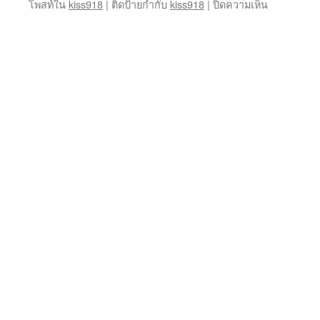
บน
โพสท์ใน
kiss918
|
ติดป้ายกำกับ
kiss918
|
ปิดความเห็น
สล็อต918ki
เว็บไซต์scr
918kiss
20
กันยายน
2024
casino
onlineเว็บ
ใหญ่
allbet24hr
เครดิต
ฟรี
Top
51
by
Dominique
allbet24hr
allbet24hr.b