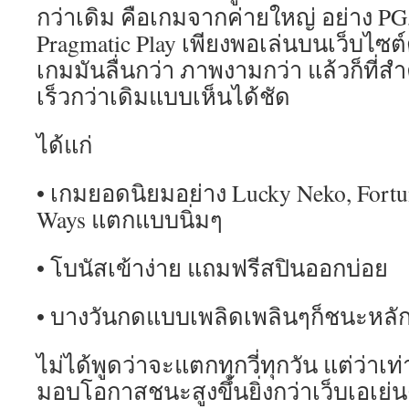
กว่าเดิม คือเกมจากค่ายใหญ่ อย่าง PG
Pragmatic Play เพียงพอเล่นบนเว็บไซต์ต
เกมมันลื่นกว่า ภาพงามกว่า แล้วก็ที่ส
เร็วกว่าเดิมแบบเห็นได้ชัด
ได้แก่
• เกมยอดนิยมอย่าง Lucky Neko, Fortu
Ways แตกแบบนิ่มๆ
• โบนัสเข้าง่าย แถมฟรีสปินออกบ่อย
• บางวันกดแบบเพลิดเพลินๆก็ชนะหลักพ
ไม่ได้พูดว่าจะแตกทุกวี่ทุกวัน แต่ว่าเท่
มอบโอกาสชนะสูงขึ้นยิ่งกว่าเว็บเอเย่น