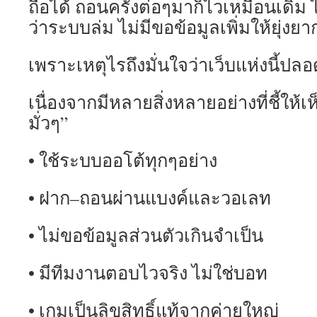
ถือได้ ถอนครั้งต่อๆมาก็ไวเหมือนเดิม ไม
ว่าระบบล่ม ไม่มีขอข้อมูลเพิ่มให้ยุ่งยา
เพราะเหตุไรถึงมั่นใจว่าเว็บแห่งนี้ปลอ
เนื่องจากมีหลายสิ่งหลายอย่างที่ชี้ให้เห็
มั่วๆ”
• ใช้ระบบออโต้ทุกๆอย่าง
• ฝาก–ถอนผ่านแบงค์และวอเลท
• ไม่ขอข้อมูลส่วนตัวเกินจำเป็น
• มีทีมงานตอบไวจริง ไม่ใช่บอท
• เกมเป็นลิขสิทธิ์แท้จากค่ายใหญ่