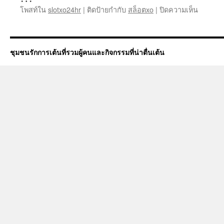
บน
โพสท์ใน
slotxo24hr
|
ติดป้ายกำกับ
สล็อตxo
|
ปิดความเห็น
Slotxo
เว็บไซต์
ทาง
เข้าxo
ชุมชนรักการเต้นที่รวมผู้คนและกิจกรรมที่น่าตื่นเต้น
12
OCT
67
casino
onlineเว
แม่
สล็อตxo
ทดลอง
เล่น
Top
78
by
Quinn
slotxo24
slotxos2