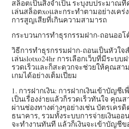
สล็อตเป็นสิ่งจำเป็น ระบุงบประมาณท
เล่นสล็อตxoและกระทำตามอย่างเคร่งค
การสูญเสียที่เกินความสามารถ
กระบวนการทำธุรกรรมฝาก-ถอนออโต้ก
วิธีการทำธุรกรรมฝาก-ถอนเป็นหัวใจ
เล่นslotxo24hr การเลือกเว็บที่มีระบบ
รวดเร็วและก็สะดวกจะช่วยให้คุณสาม
เกมได้อย่างเต็มเปี่ยม
1. การฝากเงิน: การฝากเงินเข้าบัญชีเพ
เป็นเรื่องง่ายแล้วก็รวดเร็วทันใจ ค
ผ่านช่องทางต่างๆอย่างเช่น บัตรเครดิ
ธนาคาร, รวมทั้งระบบการจ่ายเงินออ
จะทำงานทันที แล้วก็เงินจะเข้าบัญชีข