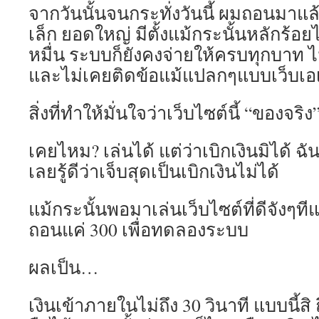
จากวันนั้นจนกระทั่งวันนี้ ผมถอนมาแล
เล็ก ยอดใหญ่ มีตั้งแม้กระนั้นหลักร้
หมื่น ระบบก็ยังคงจ่ายให้ครบทุกบาท ไม
และไม่เคยติดข้อแม้แปลกๆแบบเว็บเอเย
สิ่งที่ทำให้มั่นใจว่าเว็บไซต์นี้ “ของจริ
เคยไหม? เล่นได้ แต่ว่าเบิกเงินมิได้ 
เลยรู้ดีว่าเจ็บสุดเป็นเบิกเงินไม่ได้
แม้กระนั้นพอมาเล่นเว็บไซต์ที่ดีจังๆ
ถอนแค่ 300 เพื่อทดลองระบบ
ผลเป็น…
เงินเข้าภายในไม่ถึง 30 วินาที แบบนี้สิ ถ