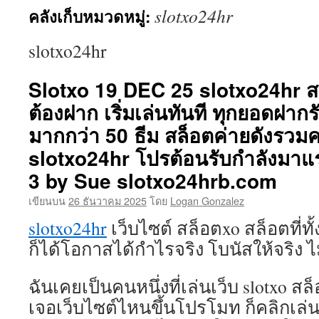
slotxo24hr
คลังเก็บหมวดหมู่:
เนื้อหา
slotxo24hr
Slotxo 19 DEC 25 slotxo24hr สล
ต้องฝาก เริ่มเล่นทันที ทุกยอดฝากร
มากกว่า 50 ธีม สล็อตค่ายดังรวมคร
slotxo24hr โปรต้อนรับกำลังมาแร
3 by Sue slotxo24hrb.com
เขียนบน
26 ธันวาคม 2025
โดย
Logan Gonzalez
slotxo24hr
เว็บไซต์ สล็อตxo สล็อตที่ท
ก็ได้โอกาสได้กำไรจริง โบนัสให้จริง
ฉันเคยเป็นคนหนึ่งที่เล่นเว็บ slotxo 
เจอเว็บไซต์ไหนขึ้นโปรโมท ก็คลิกเล่นท