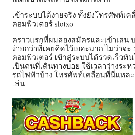
เข้าระบบได้ง่ายจริง ทั้งยังโทรศัพท์เคลื
คอมพิวเตอร์ slotxo
คราวแรกที่ผมลองสมัครและเข้าเล่น
ง่ายกว่าที่เคยคิดไว้เยอะมาก ไม่ว่าจะเ
คอมพิวเตอร์ เข้าสู่ระบบได้รวดเร็ว
เป็นคนที่เดินทางบ่อย ใช้เวลาว่างระห
รถไฟฟ้าบ้าง โทรศัพท์เคลื่อนที่นี่แหละ
เล่น