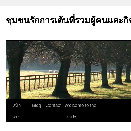
ชุมชนรักการเต้นที่รวมผู้คนและกิจ
ข้าม
หน้า
Blog
Contact
Welcome to the
ไป
แรก
family!
ยัง