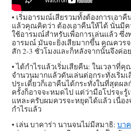
• เริ่มอารมณ์เสียรวมทั้งต้องการเอาคืน
แล้วคุณคิดว่า ต้องเอาคืนให้ได้ นั่นม
ใช้อารมณ์สำหรับเพื่อการเล่นแล้ว ซึ่ง
อารมณ์ มันจะยิ่งเสียมากขึ้น คุณควรจ
สัก 2-3 ชั่วโมงและก็หลังจากนั้นจึงค่อ
• ได้กำไรแล้วเริ่มเสียคืน: ในเวลาที่
จำนวนมากแล้วดันเล่นต่อกระทั่งเริ่มเสีย
ประเดี๋ยวก็เอาคืนได้กระทั่งในที่สุดผ
ครั้งก็อาจจะหมดไป แต่ว่ามือโปรจะรู้เท
แหละครับผมควรจะหยุดได้แล้ว เนื่องจ
กำไรแล้ว
• เล่น บาคาร่า นานจนไม่มีสมาธิ:
บาค