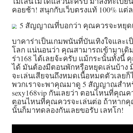
ไม่เล่นไม่ได้แล้วนะครับ มาลงทะเบียน
ร่า
คอยช้า! สนุกกับเว็บตรงแท้ 100% แต่
สมัคร
ตอน
นี้
5 สัญญาณที่บอกว่า คุณควรจะหยุดเ
ปิด
จ๊
อบ
บาคาร่าเป็นเกมพนันที่บันเทิงใจและเป็
รับ
โลก แน่นอนว่า คุณสามารถเข้ามาเดิ
โปร
ทันที
ร่า168 ได้เลยจ้ะครับ แม้กระนั้นทั้งนี
15
ได้ มันต้องมีตอนพักหรือหยุดเล่นบ้าง 
มีนาคม
จะเล่นเสียจนถึงหมดเนื้อหมดตัวเลยก็ไ
26
พวกเราจะพาคุณมาดู 5 สัญญาณสำหร
sexy168vip กันเลยว่า ตอนไหนที่คุณค
ตอนไหนที่คุณควรจะเล่นต่อ ถ้าหากค
นั้นก็มาทดลองกันเลยขอรับ เลทโก!