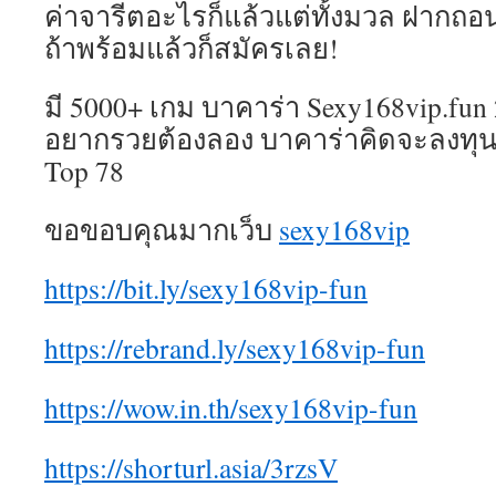
ค่าจารีตอะไรก็แล้วแต่ทั้งมวล ฝากถอน
ถ้าพร้อมแล้วก็สมัครเลย!
มี 5000+ เกม บาคาร่า Sexy168vip.fun 
อยากรวยต้องลอง บาคาร่าคิดจะลงทุนทั้งท
Top 78
ขอขอบคุณมากเว็บ
sexy168vip
https://bit.ly/sexy168vip-fun
https://rebrand.ly/sexy168vip-fun
https://wow.in.th/sexy168vip-fun
https://shorturl.asia/3rzsV