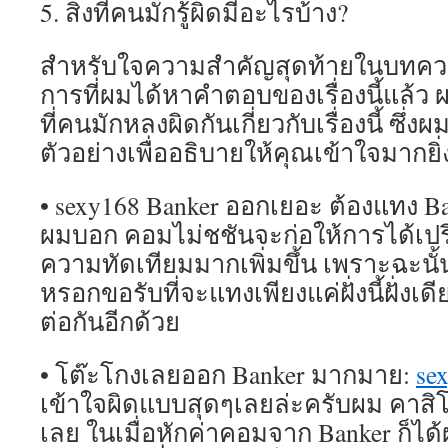
5. สิ่งที่คนมักรู้ผิดมีอะไรบ้าง?
สำหรับใจความสำคัญสุดท้ายในบทความ
การที่ผมได้หาคำตอบของเรื่องนี้แล้ว 
ที่คนมักหลงผิดกันเกี่ยวกับเรื่องนี้ ซึ่
ตัวอย่างเพื่ออธิบายให้คุณเข้าใจมากยิ่
• sexy168 Banker ออกเยอะ ต้องแทง Ba
ผมบอก คอมไม่ชชันจะก่อให้การได้เปรีย
ความทัดเทียมมากเพิ่มขึ้น เพราะฉะนั้น
หรอกขอรับที่จะแทงเพียงแค่ฝั่งนี้ฝั่งเด
ต่อกันอีกด้วย
• โต๊ะโกงเลยออก Banker มากมาย:
se
เข้าใจผิดแบบสุดๆเลยล่ะครับผม คาสิโ
เลย ในเมื่อหักค่าคอมจาก Banker ก็ได