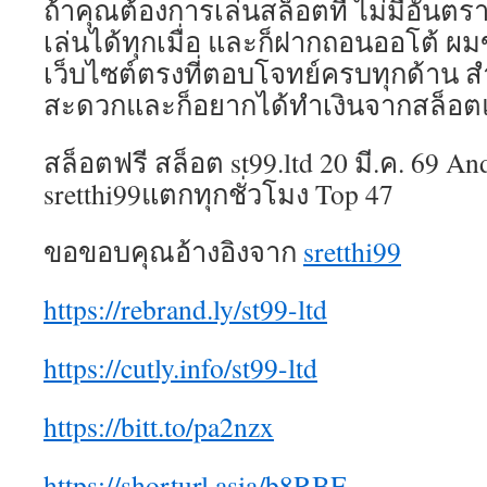
ถ้าคุณต้องการเล่นสล็อตที่ ไม่มีอันต
เล่นได้ทุกเมื่อ และก็ฝากถอนออโต้ ผม
เว็บไซต์ตรงที่ตอบโจทย์ครบทุกด้าน สำ
สะดวกและก็อยากได้ทำเงินจากสล็อตแ
สล็อตฟรี สล็อต st99.ltd 20 มี.ค. 69 
sretthi99แตกทุกชั่วโมง Top 47
ขอขอบคุณอ้างอิงจาก
sretthi99
https://rebrand.ly/st99-ltd
https://cutly.info/st99-ltd
https://bitt.to/pa2nzx
https://shorturl.asia/b8RBF