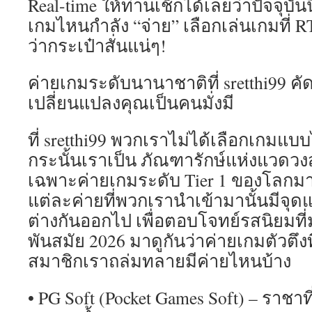
Real-time ให้ท่านเช็กได้เลยว่าปัจจุบั
เกมไหนกำลัง “จ่าย” เลือกเล่นเกมที่ RT
ว่ากระเป๋าสั่นแน่ๆ!
ค่ายเกมระดับนานาชาติที่ sretthi99 คั
เปลี่ยนแปลงคุณเป็นคนมั่งมี
ที่ sretthi99 พวกเราไม่ได้เลือกเกมแบบ
กระนั้นเราเป็น ภัณฑารักษ์แห่งแวดวงสล
เฉพาะค่ายเกมระดับ Tier 1 ของโลกมาเ
แต่ละค่ายที่พวกเรานำเข้ามานั้นมีจุดแข
ต่างกันออกไป เพื่อตอบโจทย์รสนิยมที
พันสมัย 2026 มาดูกันว่าค่ายเกมตัวตึง
สมาชิกเราถล่มทลายมีค่ายไหนบ้าง
• PG Soft (Pocket Games Soft) – ราชาที