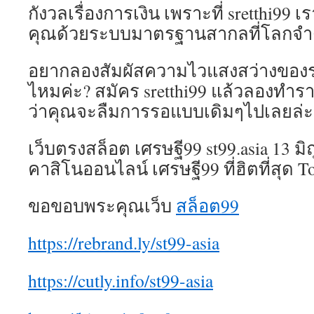
กังวลเรื่องการเงิน เพราะที่ sretthi99 
คุณด้วยระบบมาตรฐานสากลที่โลกจำต
อยากลองสัมผัสความไวแสงสว่างของ
ไหมค่ะ? สมัคร sretthi99 แล้วลองทำรา
ว่าคุณจะลืมการรอแบบเดิมๆไปเลยล่ะ
เว็บตรงสล็อต เศรษฐี99 st99.asia 13 มิ
คาสิโนออนไลน์ เศรษฐี99 ที่ฮิตที่สุด T
ขอขอบพระคุณเว็บ
สล็อต99
https://rebrand.ly/st99-asia
https://cutly.info/st99-asia