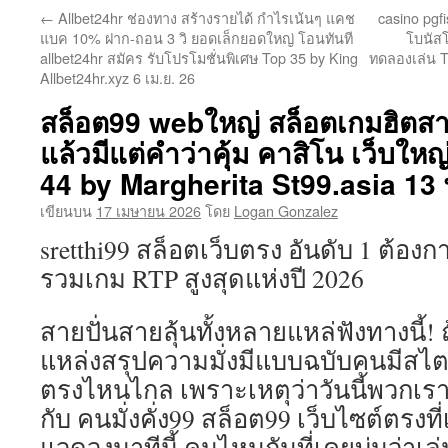
←
Allbet24hr ช่องทาง สร้างรายได้ กำไรเน้นๆ แคช
casino pgf
เนื้อหา
แบค 10% ฝาก-ถอน 3 วิ ยอดเล็กยอดใหญ่ โอนทันที
โบนัสโ
allbet24hr สมัคร รับโปรโมชั่นพิเศษ Top 35 by King
ทดลองเล่น T
Allbet24hr.xyz 6 เม.ย. 26
สล็อต99 webใหญ่ สล็อตเกมฮิตสายป
แล้วมีแต่คำว่าคุ้ม คาสิโน เว็บให
44 by Margherita St99.asia 1
เขียนบน
17 เมษายน 2026
โดย
Logan Gonzalez
sretthi99 สล็อตเว็บตรง อันดับ 1 ต้อง
รวมเกม RTP สูงสุดแห่งปี 2026
สายปั่นสายลุ้นทั้งหลายแหล่ฟังทางนี้
แหล่งสรุปความมั่งมีแบบฉบับคนมีสไต
ตรงไหนไกล เพราะเหตุว่าวันนี้พวกเรา
กับ คนมั่งคั่ง99 สล็อต99 เว็บไซต์ตรงที่
แวดวงนาทีนี้ คนไหนกันที่เคยบ่นว่าเล่