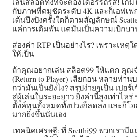
เล่นสล็อตทั้งทีจะต้องได้อรรถรส! เก
กับภาพที่คมชัดระดับ 4K และก็เอฟเฟกต
เต้นปึงปังครั้งใดก็ตามสัญลักษณ์ Scatt
แค่การเดิมพัน แต่มันเป็นความเบิกบ
ส่องค่า RTP เป็นอย่างไร? เพราะเหตุใ
ให้เป็น
ถ้าคุณอยากเล่น สล็อต99 ให้แตก คุณจำต
(Return to Player) เสียก่อน หลายท่านบ
กว่ามันเป็นยังไง? สรุปง่ายๆเป็น เปอร์
สู่ผู้เล่นในระยะยาว ยิ่งค่านี้สูงเท่าไหร
ตังค์ทุนทั้งหมดทั้งปวงก็ลดลง และก็โ
มากยิ่งขึ้นนั่นเอง
เทคนิคเศรษฐี: ที่ Sretthi99 พวกเราม