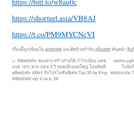
https://bitt.to/w8au0c
https://shorturl.asia/VB8AJ
https://t.co/PM9MYCNcVI
เรื่องนี้ถูกเขียนใน
sretthi99
และติดป้ายกำกับ
สล็อต99
คั่นหน้า
ลิง
←
Allbet24hr ช่องทาง สร้างรายได้ กำไรเน้นๆ แคช
casino pgf
แบค 10% ฝาก-ถอน 3 วิ ยอดเล็กยอดใหญ่ โอนทันที
โบนัสโ
allbet24hr สมัคร รับโปรโมชั่นพิเศษ Top 35 by King
ทดลองเล่น T
Allbet24hr.xyz 6 เม.ย. 26