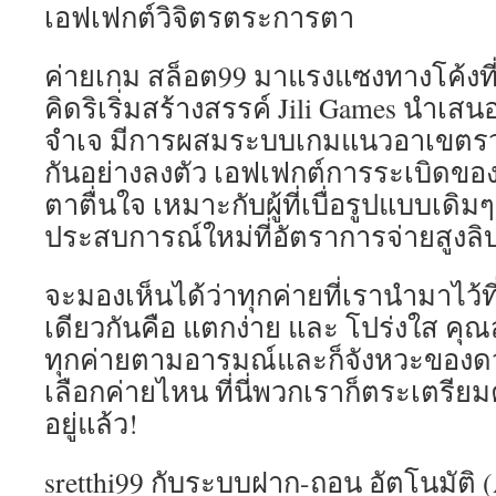
เอฟเฟกต์วิจิตรตระการตา
ค่ายเกม สล็อต99 มาแรงแซงทางโค้งที
คิดริเริ่มสร้างสรรค์ Jili Games นำเส
จำเจ มีการผสมระบบเกมแนวอาเขตรวมท
กันอย่างลงตัว เอฟเฟกต์การระเบิดขอ
ตาตื่นใจ เหมาะกับผู้ที่เบื่อรูปแบบเดิม
ประสบการณ์ใหม่ที่อัตราการจ่ายสูงลิบ
จะมองเห็นได้ว่าทุกค่ายที่เรานำมาไว้ที
เดียวกันคือ แตกง่าย และ โปร่งใส คุ
ทุกค่ายตามอารมณ์และก็จังหวะของดวง
เลือกค่ายไหน ที่นี่พวกเราก็ตระเตรี
อยู่แล้ว!
sretthi99 กับระบบฝาก-ถอน อัตโนมัติ (Au