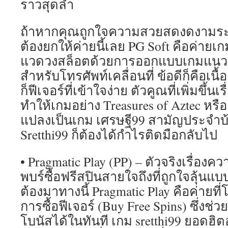
ราวสุดล้ำ
ถ้าหากคุณถูกใจความสวยสดงดงามระด
ต้องยกให้ค่ายนี้เลย PG Soft คือค่ายเก
แวดวงสล็อตด้วยการออกแบบเกมแนวดิ่งท
สำหรับโทรศัพท์เคลื่อนที่ ข้อดีก็คือเนื้
ก็ฟีเจอร์ที่เข้าใจง่าย ตัวคูณที่เพิ่มขึ
ทำให้เกมอย่าง Treasures of Aztec หรื
แปลงเป็นเกม เศรษฐี99 สามัญประจำบ้าน
Sretthi99 ก็ต้องได้กำไรติดมือกลับไป
• Pragmatic Play (PP) – ตัวจริงเรื่องค
พบร์ซื้อฟรีสปินสายใจถึงที่ถูกใจลุ้นแ
ต้องมาทางนี้ Pragmatic Play คือค่ายที่
การซื้อฟีเจอร์ (Buy Free Spins) ซึ่งช่
โบนัสได้ในทันที เกม sretthi99 ยอดฮิตอ