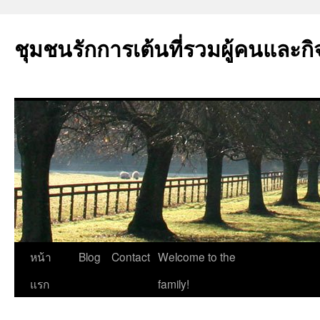
ชุมชนรักการเต้นที่รวมผู้คนและกิจ
ข้าม
หน้า
Blog
Contact
Welcome to the
ไป
แรก
family!
ยัง