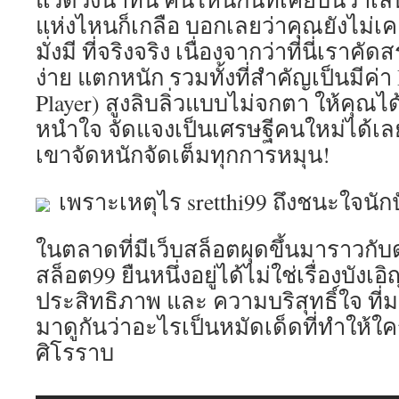
แห่งไหนก็เกลือ บอกเลยว่าคุณยังไม่เค
มั่งมี ที่จริงจริง เนื่องจากว่าที่นี่เร
ง่าย แตกหนัก รวมทั้งที่สำคัญเป็นมีค่า
Player) สูงลิบลิ่วแบบไม่จกตา ให้คุณไ
หนำใจ จัดแจงเป็นเศรษฐีคนใหม่ได้เลย 
เขาจัดหนักจัดเต็มทุกการหมุน!
เพราะเหตุไร sretthi99 ถึงชนะใจนักป
ในตลาดที่มีเว็บสล็อตผุดขึ้นมาราวกับ
สล็อต99 ยืนหนึ่งอยู่ได้ไม่ใช่เรื่องบังเอ
ประสิทธิภาพ และ ความบริสุทธิ์ใจ ที่
มาดูกันว่าอะไรเป็นหมัดเด็ดที่ทำให้ใ
ศิโรราบ