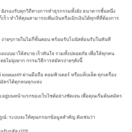
ต ยังรองรับทุกวิถีทางการทำธุรกรรมทั้งยัง ธนาคารชั้นหนึ่ง
ก็เร็ว ทำให้คุณสามารถเพิ่มเงินหรือเบิกเงินได้ทุกที่ที่ต้องการ
 ง่ายๆภายในไม่กี่ขั้นตอน พร้อมรับโบนัสต้อนรับในทันที
างแบบมาให้สบาย เร็วทันใจ รวมทั้งปลอดภัย เพื่อให้ทุกคน
โดยไม่ยุ่งยาก กรรมวิธีการสมัครง่ายๆดังนี้
ต์ temmax69 ผ่านมือถือ คอมพิวเตอร์ หรือแท็บเล็ต ทุกเครื่อง
มัครได้ทุกหนทุกแห่ง
ี้จะอยู่บนหน้าแรกของเว็บไซต์อย่างชัดเจน เพื่อคุณเริ่มต้นสมัคร
รูณ์: ระบบจะให้คุณกรอกข้อมูลสำคัญ ดังเช่นว่า
ื่อรับรหัส OTP