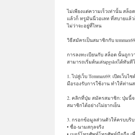
ไม่เพียงแต่ความเร็วเท่านั้น สล็อ
แล้วก็ ทรูมันนี่วอเลท ที่สบายแล้ว
ไม่ว่าจะอยู่ที่ไหน
วิธีสมัครเป็นสมาชิกกับ temmax69
การลงทะเบียนกับ สล็อต นั้นถูกว
สามารถเริ่มต้นเล่นpgslotได้ทันที
1. ไปสู่เว็บ Temmax69: เปิดเว็บไซ
มือรองรับการใช้งาน ทำให้ท่านส
2. คลิกที่ปุ่ม สมัครสมาชิก: ปุ่มน
สมาชิกได้อย่างไม่ยากเย็น
3. กรอกข้อมูลส่วนตัวให้ครบบริบ
• ชื่อ-นามสกุลจริง
• เบอร์โทรศัพท์โทรศัพท์มือถือ เพ