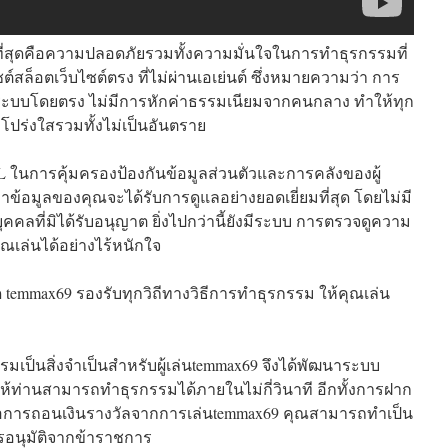
คัญที่สุดคือความปลอดภัยรวมทั้งความมั่นใจในการทำธุรกรรมที่
ต์สล็อตเว็บไซต์ตรง ที่ไม่ผ่านเอเย่นต์ ซึ่งหมายความว่า การ
บบโดยตรง ไม่มีการหักค่าธรรมเนียมจากคนกลาง ทำให้ทุก
โปร่งใสรวมทั้งไม่เป็นอันตราย
L ในการคุ้มครองป้องกันข้อมูลส่วนตัวและการคลังของผู้
ว่าข้อมูลของคุณจะได้รับการดูแลอย่างยอดเยี่ยมที่สุด โดยไม่มี
คลที่มิได้รับอนุญาต ยิ่งไปกว่านี้ยังมีระบบ การตรวจดูความ
ุณเล่นได้อย่างไร้หนักใจ
ุด temmax69 รองรับทุกวิถีทางวิธีการทำธุรกรรม ให้คุณเล่น
เป็นสิ่งจำเป็นสำหรับผู้เล่นtemmax69 จึงได้พัฒนาระบบ
ทำให้ท่านสามารถทำธุรกรรมได้ภายในไม่กี่วินาที อีกทั้งการฝาก
บ หรือการถอนเงินรางวัลจากการเล่นtemmax69 คุณสามารถทำเป็น
ารอนุมัติจากข้าราชการ