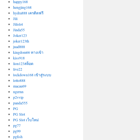
happy168
hengjing168
hydra888 เครดิตฟรี
Jili
Jilislot
Jinda55
Joker123
joker123th
juad888
kingdom66 ทางเข้า
kiss918
lion123สล็อต
live22
lockdown168 เข้าสู่ระบบ
lotto888
macau69
ngernn
p2vvip
panda555
PG
PG Slot
PG Slot เว็บใหม่
pg77
pg99
pgfish