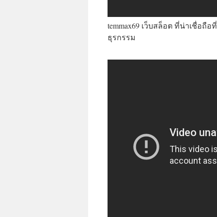
temmax69 เว็บสล็อต ที่น่าเชื่อ
ธุรกรรม