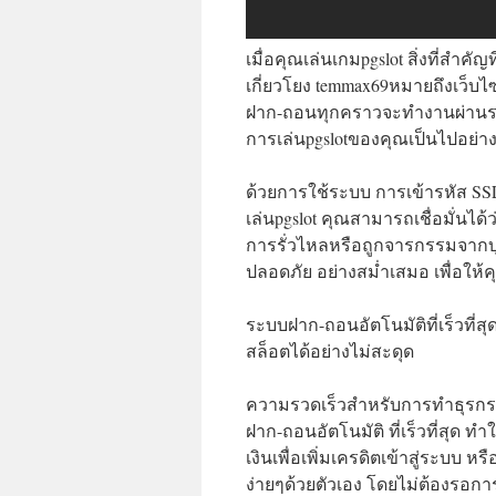
เมื่อคุณเล่นเกมpgslot สิ่งที่สำ
เกี่ยวโยง temmax69หมายถึงเว็บไซ
ฝาก-ถอนทุกคราวจะทำงานผ่านระ
การเล่นpgslotของคุณเป็นไปอย่าง
ด้วยการใช้ระบบ การเข้ารหัส SS
เล่นpgslot คุณสามารถเชื่อมั่นได้
การรั่วไหลหรือถูกจารกรรมจากบุค
ปลอดภัย อย่างสม่ำเสมอ เพื่อให้ค
ระบบฝาก-ถอนอัตโนมัติที่เร็วที่ส
สล็อตได้อย่างไม่สะดุด
ความรวดเร็วสำหรับการทำธุรกรรม
ฝาก-ถอนอัตโนมัติ ที่เร็วที่สุด 
เงินเพื่อเพิ่มเครดิตเข้าสู่ระบ
ง่ายๆด้วยตัวเอง โดยไม่ต้องรอก