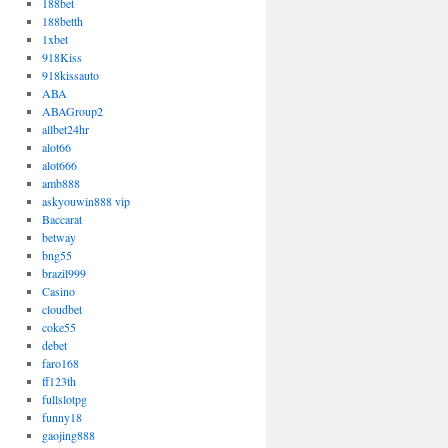
188bet
188betth
1xbet
918Kiss
918kissauto
ABA
ABAGroup2
allbet24hr
alot66
alot666
amb888
askyouwin888 vip
Baccarat
betway
bng55
brazil999
Casino
cloudbet
coke55
debet
faro168
ff123th
fullslotpg
funny18
gaojing888