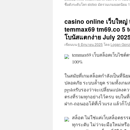
ชื่อดังระดับโลก slotxo มัดรวมเกมยอดนิยม 1
เนื้อหา
casino online เว็บใหญ
temmax69 tm69.co 5 t
โบนัสแตกง่าย July 202
เขียนบน
6 มิถุนายน 2025
โดย
Logan Gonz
temmax69 เว็บสล็อตเว็บไซต
100%
ในสมัยที่เกมสล็อตกำลังเป็นที่นิ
ปลอดภัย ระบบล้ำยุค รวมทั้งเกมสนุ
pgslotรับรองว่าจะเปลี่ยนแปลงคว
ตรงที่รวมทุกอย่างไว้ครบ จบในที
ฝาก-ถอนออโต้ที่เร็วแรง แล้วก็โปรส
สล็อต ไม่ใช่แค่เว็บสล็อตธรร
ทุกระดับ ไม่ว่าจะมือใหม่หรื