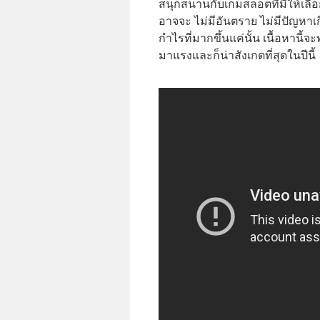
สนุกสนานกับเกมสล็อตที่มีให้เลื
อาจจะ ไม่มีอันตราย ไม่มีปัญหาเ
กำไรที่มากขึ้นแค่นั้น เนื้อหานี้
มาแรงและก็น่าสังเกตที่สุดในปีนี้