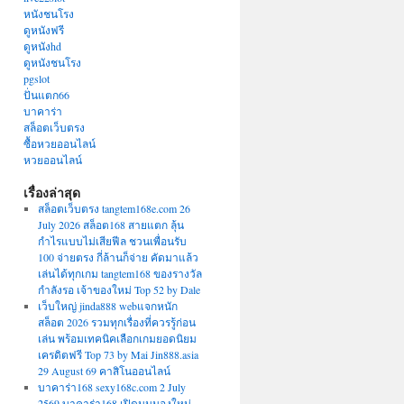
หนังชนโรง
ดูหนังฟรี
ดูหนังhd
ดูหนังชนโรง
pgslot
ปั่นแตก66
บาคาร่า
สล็อตเว็บตรง
ซื้อหวยออนไลน์
หวยออนไลน์
เรื่องล่าสุด
สล็อตเว็บตรง tangtem168e.com 26
July 2026 สล็อต168 สายแตก ลุ้น
กำไรแบบไม่เสียฟีล ชวนเพื่อนรับ
100 จ่ายตรง กี่ล้านก็จ่าย คัดมาแล้ว
เล่นได้ทุกเกม tangtem168 ของรางวัล
กำลังรอ เจ้าของใหม่ Top 52 by Dale
เว็บใหญ่ jinda888 webแจกหนัก
สล็อต 2026 รวมทุกเรื่องที่ควรรู้ก่อน
เล่น พร้อมเทคนิคเลือกเกมยอดนิยม
เครดิตฟรี Top 73 by Mai Jin888.asia
29 August 69 คาสิโนออนไลน์
บาคาร่า168 sexy168c.com 2 July
2569 บาคาร่า168 เปิดมุมมองใหม่