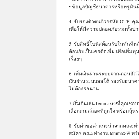
• ข้อมูลบัญชีธนาคารหรือทรูมันน
4. รับรองตัวตนด้วยรหัส OTP: คุณ
เพื่อให้มีความปลอดภัยรวมทั้งป
5. รับสิทธิ์โบนัสต้อนรับในทันทีห
ต้อนรับเป็นเครดิตเพิ่ม เพื่อเพิ่ม
เรื่อยๆ
6. เพิ่มเงินผ่านระบบฝาก-ถอนอัต
เงินผ่านระบบออโต้ รองรับธนาคา
ไม่ต้องรอนาน
7.เริ่มต้นเล่นTemmax69ที่คุณชอ
เลือกเกมสล็อตที่ถูกใจ พร้อมลุ้น
8. รับคำขอคำแนะนำจากคณะทำงา
สมัคร คณะทำงาน temmax69 พร้อ