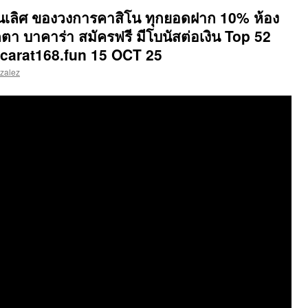
นเลิศ ของวงการคาสิโน ทุกยอดฝาก 10% ห้อง
กตา บาคาร่า สมัครฟรี มีโบนัสต่อเงิน Top 52
carat168.fun 15 OCT 25
zalez