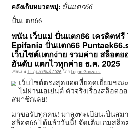
ปั่นแตก66
คลังเก็บหมวดหมู่:
เนื้อหา
ปั่นแตก66
พนัน เว็บแม่ ปั่นแตก66 เครดิตฟรี
Epifania ปั่นแตก66 Puntaek66.
เว็บไซต์แตกง่าย รวมค่าย สล็อตย
อันดับ แตกไวทุกค่าย ธ.ค. 2025
เขียนบน
11 กุมภาพันธ์ 2026
โดย
Logan Gonzalez
เว็บไซต์ตรงสุดยอดที่ยอดเยี่ยมขณะน
ไม่ผ่านเอเย่นต์ ตัวจริงเรื่องสล็อตอ
สมาชิกเลย!
มาขอรับทุกคน! มาลงทะเบียนเป็นสมา
สล็อต66 ได้แล้ววันนี้! จัดเต็มเกมสล็อ