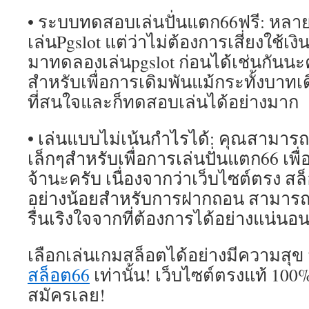
• ระบบทดสอบเล่นปั่นแตก66ฟรี: หลาย
เล่นPgslot แต่ว่าไม่ต้องการเสี่ยงใช้เง
มาทดลองเล่นpgslot ก่อนได้เช่นกันนะคร
สำหรับเพื่อการเดิมพันแม้กระทั้งบาท
ที่สนใจและก็ทดสอบเล่นได้อย่างมาก
• เล่นแบบไม่เน้นกำไรได้: คุณสามารถ
เล็กๆสำหรับเพื่อการเล่นปั่นแตก66 เพื
จ้านะครับ เนื่องจากว่าเว็บไซต์ตรง สล
อย่างน้อยสำหรับการฝากถอน สามารถเ
รื่นเริงใจจากที่ต้องการได้อย่างแน่น
เลือกเล่นเกมสล็อตได้อย่างมีความสุข 
สล็อต66
เท่านั้น! เว็บไซต์ตรงแท้ 100% 
สมัครเลย!