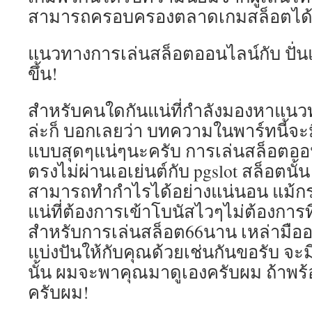
สามารถครอบครองตลาดเกมสล็อตได้อย
แนวทางการเล่นสล็อตออนไลน์กับ ปั่น
ขึ้น!
สำหรับคนใดกันแน่ที่กำลังมองหาแนวทา
ล่ะก็ บอกเลยว่า บทความในพาร์ทนี้จ
แบบสุดๆแน่ๆนะครับ การเล่นสล็อตออน
ตรงไม่ผ่านเอเย่นต์กับ pgslot สล็อตนั้
สามารถทำกำไรได้อย่างแน่นอน แม้กร
แน่ที่ต้องการเข้าโบนัสไวๆไม่ต้องการ
สำหรับการเล่นสล็อต66นาน เหล่ามืออ
แบ่งปันให้กับคุณด้วยเช่นกันขอรับ จะ
นั้น ผมจะพาคุณมาดูเองครับผม ถ้าพร
ครับผม!