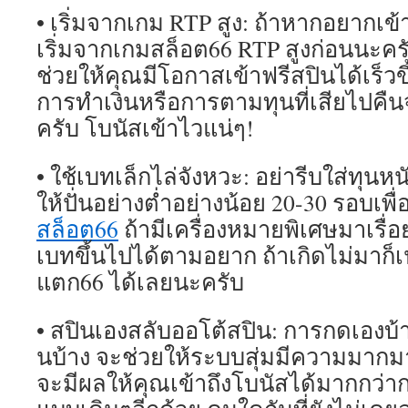
• เริ่มจากเกม RTP สูง: ถ้าหากอยากเข
เริ่มจากเกมสล็อต66 RTP สูงก่อนนะคร
ช่วยให้คุณมีโอกาสเข้าฟรีสปินได้เร็ว
การทำเงินหรือการตามทุนที่เสียไปคืนจ
ครับ โบนัสเข้าไวแน่ๆ!
• ใช้เบทเล็กไล่จังหวะ: อย่ารีบใส่ทุนหน
ให้ปั่นอย่างต่ำอย่างน้อย 20-30 รอบเพ
สล็อต66
ถ้ามีเครื่องหมายพิเศษมาเรื่
เบทขึ้นไปได้ตามอยาก ถ้าเกิดไม่มาก็เ
แตก66 ได้เลยนะครับ
• สปินเองสลับออโต้สปิน: การกดเองบ้
นบ้าง จะช่วยให้ระบบสุ่มมีความมากมาย
จะมีผลให้คุณเข้าถึงโบนัสได้มากกว่า