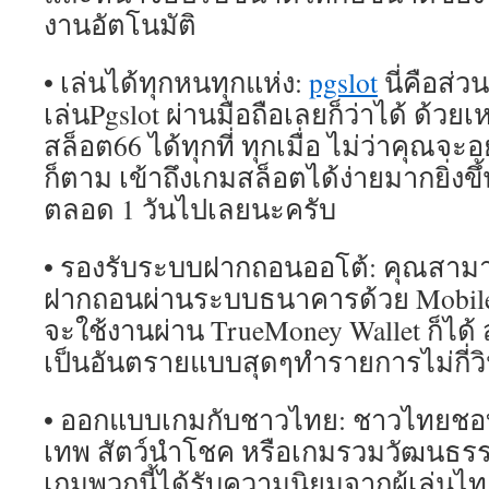
งานอัตโนมัติ
• เล่นได้ทุกหนทุกแห่ง:
pgslot
นี่คือส่
เล่นPgslot ผ่านมือถือเลยก็ว่าได้ ด้วย
สล็อต66 ได้ทุกที่ ทุกเมื่อ ไม่ว่าคุณจะ
ก็ตาม เข้าถึงเกมสล็อตได้ง่ายมากยิ่งขึ
ตลอด 1 วันไปเลยนะครับ
• รองรับระบบฝากถอนออโต้: คุณสาม
ฝากถอนผ่านระบบธนาคารด้วย Mobile 
จะใช้งานผ่าน TrueMoney Wallet ก็ได้ ส
เป็นอันตรายแบบสุดๆทำรายการไม่กี่วิน
• ออกแบบเกมกับชาวไทย: ชาวไทยชอ
เทพ สัตว์นำโชค หรือเกมรวมวัฒนธรร
เกมพวกนี้ได้รับความนิยมจากผู้เล่นไ