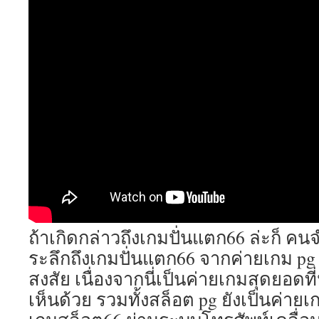
ถ้าเกิดกล่าวถึงเกมปั่นแตก66 ล่ะก็ 
ระลึกถึงเกมปั่นแตก66 จากค่ายเกม pg s
สงสัย เนื่องจากนี่เป็นค่ายเกมสุดยอดที
เห็นด้วย รวมทั้งสล็อต pg ยังเป็นค่ายเ