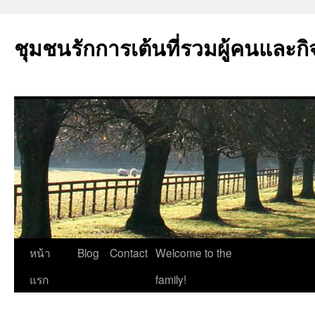
ชุมชนรักการเต้นที่รวมผู้คนและกิจ
ข้าม
หน้า
Blog
Contact
Welcome to the
ไป
แรก
family!
ยัง