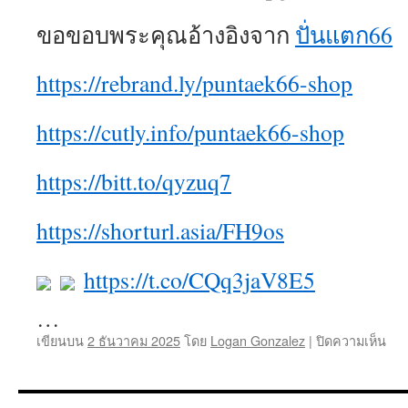
ขอขอบพระคุณอ้างอิงจาก
ปั่นแตก66
https://rebrand.ly/puntaek66-shop
https://cutly.info/puntaek66-shop
https://bitt.to/qyzuq7
https://shorturl.asia/FH9os
https://t.co/CQq3jaV8E5
…
บน
เขียนบน
2 ธันวาคม 2025
โดย
Logan Gonzalez
|
ปิดความเห็น
เว็บ
แม่
pgs