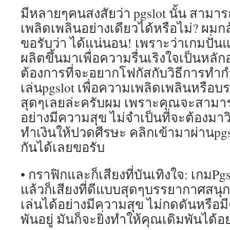
มีหลายๆคนสงสัยว่า pgslot นั้น สามาร
เพลิดเพลินอย่างเดียวได้หรือไม่? ผมกล
ขอรับว่า ได้แน่นอน! เพราะว่าเกมปั่น
ผลิตขึ้นมาเพื่อความรื่นเริงใจเป็นหลัก
ต้องการที่จะอยากโฟกัสกับวิธีการทำก
เล่นpgslot เพื่อความเพลิดเพลินหรือบ
สุดๆเลยล่ะครับผม เพราะคุณจะสามารถ
อย่างมีความสุข ไม่จำเป็นที่จะต้องมาว
ทำเงินให้ปวดศีรษะ คลิกเข้ามาผ่านpgs
กันได้เลยขอรับ
• กราฟิกและก็เสียงที่บันเทิงใจ: เกมP
แล้วก็เสียงที่ดีแบบสุดๆบรรยากาศสนุ
เล่นได้อย่างมีความสุข ไม่กดดันหรือม
พันอยู่ มันก็จะยิ่งทำให้คุณเดิมพันได้