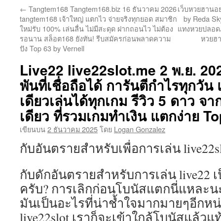
←
Tangtem168 Tangtem168.biz 16 ธันวาคม 2026
เว็บหวยฮานอย
เนื้อหา
tangtem168 เจ้าใหญ่ แตกไว จ่ายจริงทุกยอด สมาชิก
by Reda Sk
ใหม่รับ 100% เล่นลื่น ไม่มีสะดุด ฝากถอนไว ไม่ต้อง
แทงหวยปลอดภัย
รอนาน สล็อต168 ยังทัน! รีบสมัครก่อนพลาดความ
หวยฮา
ปัง Top 63 by Vernell
Live22 live22slot.me 2 พ.ย. 202
พันที่เชื่อถือได้ การันตีกำไรทุกวั
เดียวเล่นได้ทุกเกม รีวิว 5 ดาว จากผู
เดียว ที่รวมเกมทำเงิน แตกง่าย T
เขียนบน
2 ธันวาคม 2025
โดย
Logan Gonzalez
กับอันตรายสำหรับเพื่อการเล่น live22s
กับดักอันตรายสำหรับการเล่น live22 
ครับ? การเลิกก่อนโบนัสแตกนี่แหละน
มันเป็นอะไรที่น่าช้ำใจมากมายๆอีกหน่
live22slot เราก็จะเข้าใกล้โบนัสแล้ว