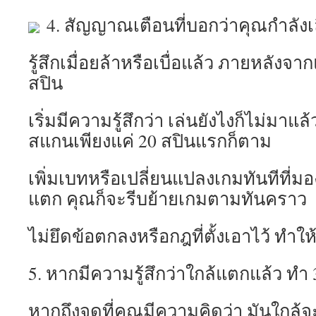
4. สัญญาณเตือนที่บอกว่าคุณกำลัง
รู้สึกเมื่อยล้าหรือเบื่อแล้ว ภายหลังจา
สปิน
เริ่มมีความรู้สึกว่า เล่นยังไงก็ไม่มาแล้
สแกนเพียงแค่ 20 สปินแรกก็ตาม
เพิ่มเบทหรือเปลี่ยนแปลงเกมทันทีที่มอ
แตก คุณก็จะรีบย้ายเกมตามทันคราว
ไม่ยึดข้อตกลงหรือกฎที่ตั้งเอาไว้ ทำให
5. หากมีความรู้สึกว่าใกล้แตกแล้ว ทำ 
หากถึงจุดที่คุณมีความคิดว่า มันใกล้