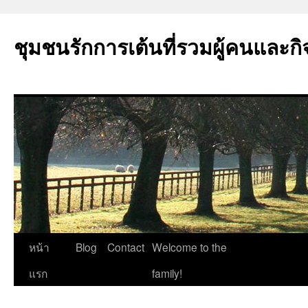
ชุมชนรักการเต้นที่รวมผู้คนและกิจ
ข้าม
หน้า
Blog
Contact
Welcome to the
ไป
แรก
family!
ยัง