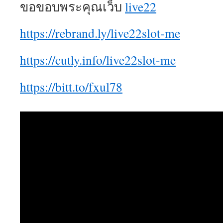
ขอขอบพระคุณเว็บ
live22
https://rebrand.ly/live22slot-me
https://cutly.info/live22slot-me
https://bitt.to/fxul78