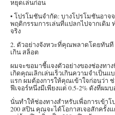
หยุดเล่นก่อน
• โปรโมชันจำกัด: บางโปรโมชันอาจจ
พฤติกรรมการเล่นที่แปลกไปจากเดิม ท
จริง
2. ตัวอย่างจังหวะที่คุณพลาดโดยทันที ถ
เกิน สล็อต
ผมจะขอมาชี้แจงตัวอย่างของช่องทางท
เกิดคุณเลิกเล่นเร็วเกินความจำเป็นแบ
แรก ผมต้องการให้คุณเข้าใจก่อนว่า ช
ฟีเจอร์หนึ่งมีเพียงแต่ 0.5-2% ดังที่ผม
นั่นทำให้ช่องทางสำหรับเพื่อการเข้าโ
200 สปิน คุณจะได้โอกาสเจอสักครั้งแค่