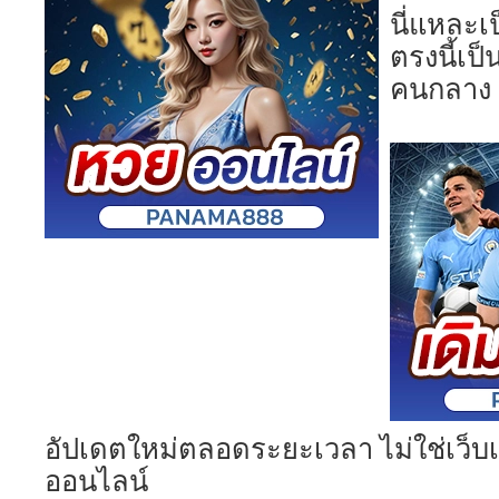
นี่แหละเป
ตรงนี้เป็
คนกลาง
อัปเดตใหม่ตลอดระยะเวลา ไม่ใช่เว็บเ
ออนไลน์