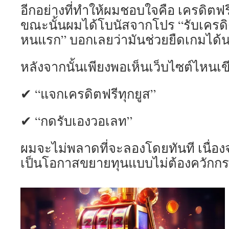
อีกอย่างที่ทำให้ผมชอบใจคือ เครดิตฟ
ขณะนั้นผมได้โบนัสจากโปร “รับเครดิตฟ
หนแรก” บอกเลยว่ามันช่วยยืดเกมได้
หลังจากนั้นเพียงพอเห็นเว็บไซต์ไหนเข
✔ “แจกเครดิตฟรีทุกยูส”
✔ “กดรับเองวอเลท”
ผมจะไม่พลาดที่จะลองโดยทันที เนื่อง
เป็นโอกาสขยายทุนแบบไม่ต้องควักกระเ