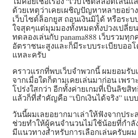
ไม่ค่อยเชื่อเรื่อง “เว็บไซต์สล็อตเล่นแล
ด้วยเหตุว่าเคยเผชิญปัญหาหลายอย่าง 
เว็บไซต์ล็อกยูส ถอนเงินมิได้ หรือ
ใจสุดๆแต่มุมมองทั้งหมดทั้งปวงเปลี่ยนไ
ทดลองเล่นกับ panama888 เว็บรวมทุกค่า
อัตราชนะสูงและก็มีระบบระเบียบออโต้
แหละครับ
คราวแรกที่พบเว็บจำพวกนี้ ผมยอมรับเล
จากเมื่อใดก็ตามเคยเล่นมาก่อน เพรา
โปร่งใสกว่า อีกทั้งค่ายเกมที่เป็นลิขสิท
แล้วก็ที่สำคัญคือ “เบิกเงินได้จริง” แ
วันนี้ผมเลยอยากมาเล่าให้ฟังจากประส
ช่วยทำให้ผู้คนจำนวนไม่ใช้น้อยที่กำลั
มีแนวทางสำหรับการเลือกเล่นครับผม