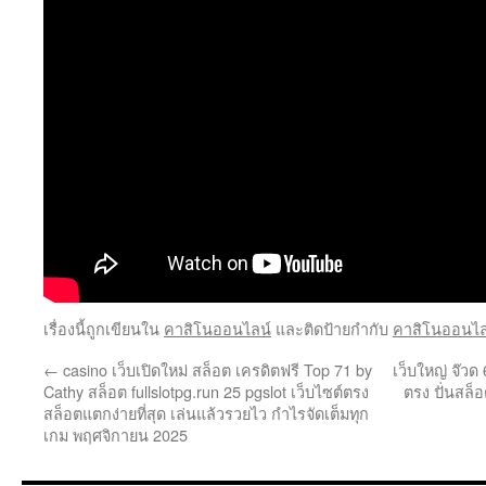
เรื่องนี้ถูกเขียนใน
คาสิโนออนไลน์
และติดป้ายกำกับ
คาสิโนออนไล
←
casino เว็บเปิดใหม่ สล็อต เครดิตฟรี Top 71 by
เว็บใหญ่ จ๊วด 
Cathy สล็อต fullslotpg.run 25 pgslot เว็บไซต์ตรง
ตรง ปั่นสล็
สล็อตแตกง่ายที่สุด เล่นแล้วรวยไว กำไรจัดเต็มทุก
เกม พฤศจิกายน 2025