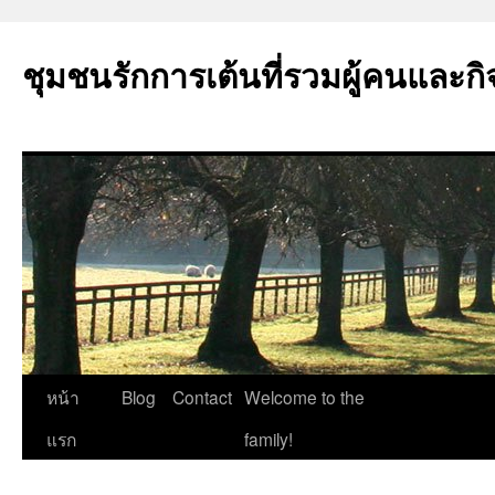
ชุมชนรักการเต้นที่รวมผู้คนและกิจ
ข้าม
หน้า
Blog
Contact
Welcome to the
ไป
แรก
family!
ยัง