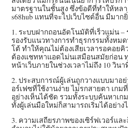
สิ่งเดียว แม้กระนั้นเน้นย้ำการให้บริการ
มาตรฐานในชั้นสูง ซึ่งข้อดีที่ทำให้หล
s68hub แทนที่จะไปเว็บไซต์อื่น มีมากยิ่
1. ระบบฝากถอนอัตโนมัติที่เร็วแม่น 
รองรับแนวทางการทำธุรกรรมทั้งหมด
โต้ ทำให้คุณไม่ต้องเสียเวลารอคอยคิว 
ต้องแชทหาแอดไม่นเสมือนสมัยก่อน ท
หน้าเว็บภายในช่วงเวลาไม่ถึง 10 วินาท
2. ประสบการณ์ผู้เล่นถูกวางแบบมาอย่าง
อร์เฟซที่ใช้งานง่าย ไม่รกสายตา เกม
อย่างเห็นได้ชัด รวมทั้งระบบค้นหาเกม
ทั้งผู้เล่นมือใหม่ก็สามารถเริ่มได้อย่างไ
3. ความเสถียรภาพของเซิร์ฟเวอร์และก