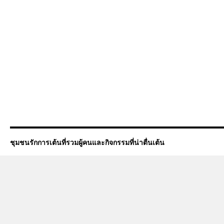
ชุมชนรักการเต้นที่รวมผู้คนและกิจกรรมที่น่าตื่นเต้น