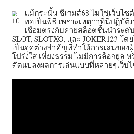
แม้กระนั้น ซีเกมส์68 ไม่ใช่เว็บไซ
พอเป็นพิธี เพราะเหตุว่าที่นี่ปฏิบัติ
เชื่อมตรงกับค่ายสล็อตชั้นนำระดับ
SLOT, SLOTXO, และ JOKER123 โดยไม่ผ
เป็นจุดต่างสำคัญที่ทำให้การเล่นของผู
โปร่งใส เที่ยงธรรม ไม่มีการล็อกยูส ห
ดัดแปลงผลการเล่นแบบที่หลายๆเว็บไ