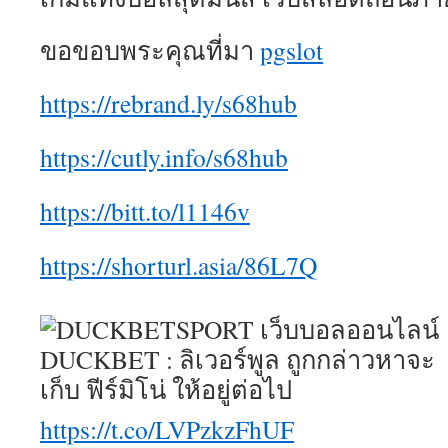
ขอขอบพระคุณที่มา
pgslot
https://rebrand.ly/s68hub
https://cutly.info/s68hub
https://bitt.to/l1146v
https://shorturl.asia/86L7Q
https://t.co/LVPzkzFhUF