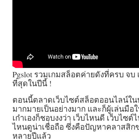
Pgslot รวมเกมสล็อตค่ายดังที่ครบ จบ 
ที่สุดในปีนี้ !
ตอนนี้ตลาดเว็บไซต์สล็อตออนไลน์ใ
มากมายเป็นอย่างมาก และก็ผู้เล่นมือใ
เก๋าเองก็ชอบงงว่า เว็บไหนดี เว็บไซต
ไหนดูน่าเชื่อถือ ซึ่งคือปัญหาคลาสส
หลายปีแล้ว