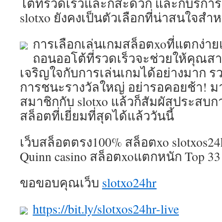
โต้ที่รวดเร็วและก็สะดวก และก็บริการล
slotxo ยังคงเป็นตัวเลือกที่น่าสนใจสำห
การเลือกเล่นเกมสล็อตxoที่แตกง่
ถอนออโต้ที่รวดเร็วจะช่วยให้คุณส
เจริญใจกับการเล่นเกมได้อย่างมาก รวม
การชนะรางวัลใหญ่ อย่ารอคอยช้า! ม
สมาชิกกับ slotxo แล้วก็สัมผัสประสบ
สล็อตที่เยี่ยมที่สุดได้แล้ววันนี้
เว็บสล็อตตรง100% สล็อตxo slotxos24h
Quinn casino สล็อตxoแตกหนัก Top 33
ขอขอบคุณเว็บ
slotxo24hr
https://bit.ly/slotxos24hr-live