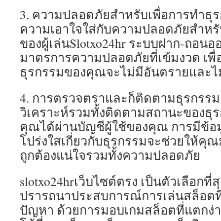
3. ความปลอดภัยสำหรับเพื่อการทำธุรก
ความเอาใจใส่กับความปลอดภัยสำหร
ของผู้เล่นSlotxo24hr ระบบฝาก-ถอนอ
มาตรการความปลอดภัยที่เข้มงวด เพื่อใ
ธุรกรรมของคุณจะไม่มีอันตรายและไม
4. การตรวจตราและก็ติดตามธุรกรรม
วิเคราะห์รวมทั้งติดตามสถานะของธ
คุณได้ผ่านบัญชีผู้ใช้ของคุณ การมีข้อม
โปร่งใสเกี่ยวกับธุรกรรมจะช่วยให้คุ
ถูกต้องแน่ใจรวมทั้งความปลอดภัย
slotxo24hrเว็บไซต์ตรง เป็นตัวเลือกที
ปรารถนาประสบการณ์การเล่นสล็อตที่บ
ปัญหา ด้วยการมอบเกมสล็อตที่แตกง