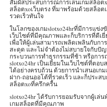
สัมผัสประสบการณ์การเล่นเกมสล็อตxoที่
สล็อตxoเว็บตรง ที่มาพร้อมด้วยสล็อต
รวดเร็วทันใจ
ในโลกของเกมslotxo24hrที่มีการแข่งข
เว็บไซต์ที่มีคุณภาพและก็บริการที่ดีเยี
เพื่อให้ผู้เล่นสามารถเพลิดเพลินกับกา
สะดุด และไม่จำต้องไม่สบายใจกับปัญห
กระบวนการทำธุรกรรมที่ช้า หรือการถ
slotxo24hr เป็นเยี่ยมในเว็บไซต์ที่ตอบส
ได้อย่างครบถ้วน ด้วยการนำเสนอเกมส
ฝาก-ถอนออโต้ที่รวดเร็ว และก็ประสบ
สล็อตxoที่ครึกครื้น
slotxo24hr ได้รับการยอมรับจากผู้เล่น
เกมสล็อตที่มีคุณภาพ