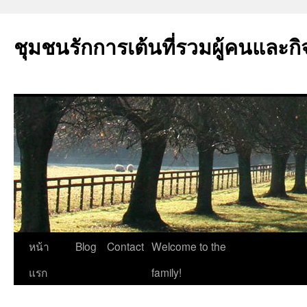
ชุมชนรักการเต้นที่รวมผู้คนและกิจ
ข้าม
หน้า
Blog
Contact
Welcome to the
ไป
แรก
family!
ยัง