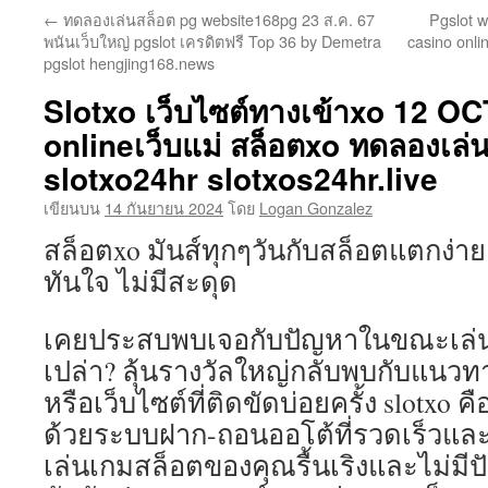
←
ทดลองเล่นสล็อต pg website168pg 23 ส.ค. 67
Pgslot 
เนื้อหา
พนันเว็บใหญ่ pgslot เครดิตฟรี Top 36 by Demetra
casino onli
pgslot hengjing168.news
Slotxo เว็บไซต์ทางเข้าxo 12 O
onlineเว็บแม่ สล็อตxo ทดลองเล่
slotxo24hr slotxos24hr.live
เขียนบน
14 กันยายน 2024
โดย
Logan Gonzalez
สล็อตxo มันส์ทุกๆวันกับสล็อตแตกง่า
ทันใจ ไม่มีสะดุด
เคยประสบพบเจอกับปัญหาในขณะเล่
เปล่า? ลุ้นรางวัลใหญ่กลับพบกับแนวท
หรือเว็บไซต์ที่ติดขัดบ่อยครั้ง slotxo
ด้วยระบบฝาก-ถอนออโต้ที่รวดเร็วและ
เล่นเกมสล็อตของคุณรื้นเริงและไม่ม