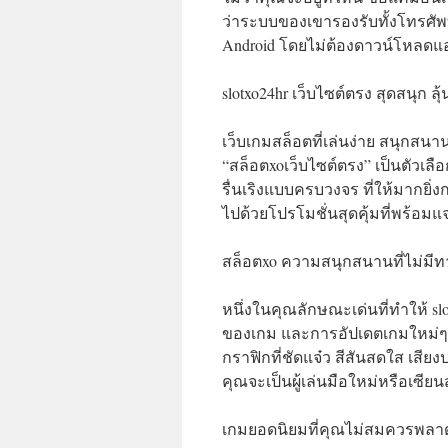
ว่าระบบของเขารองรับทั้งโทรศัพท์เ
Android โดยไม่ต้องดาวน์โหลดแอปใ
slotxo24hr เว็บไซต์ตรง สุดสนุก ล
เว็บเกมสล็อตที่เล่นง่าย สนุกสน
“สล็อตxoเว็บไซต์ตรง” เป็นตัวเลื
รื่นเริงแบบครบวงจร ที่ให้มากยิ่
ไปด้วยโปรโมชั่นสุดคุ้มที่พร้อมแ
สล็อตxo ความสนุกสนานที่ไม่มี
หนึ่งในคุณลักษณะเด่นที่ทำให้ s
ของเกม และการอัปเดตเกมใหม่ๆอ
กราฟิกที่ชัดแจ๋ว สีสันสดใส เสียง
คุณจะเป็นผู้เล่นมือใหม่หรือเซี
เกมยอดนิยมที่คุณไม่สมควรพลาด 