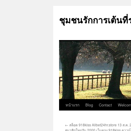
ชุมชนรักการเต้นที่
หน้าแรก
Blog
Contact
Welcome
ข้าม
ไป
←
สล็อต 918kiss Allbet24hr.store 13 ส.ค. 
ยัง
สมาชิกใหม่รับ 2000 เว็บตรง 918kiss ดาว