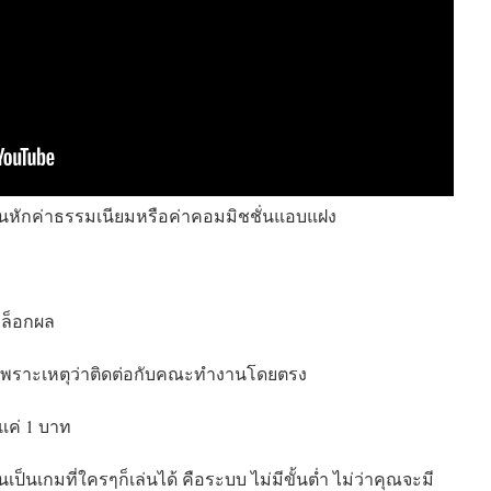
โดนหักค่าธรรมเนียมหรือค่าคอมมิชชั่นแอบแฝง
อล็อกผล
ว เพราะเหตุว่าติดต่อกับคณะทำงานโดยตรง
มีแค่ 1 บาท
ยนเป็นเกมที่ใครๆก็เล่นได้ คือระบบ ไม่มีขั้นต่ำ ไม่ว่าคุณจะมี