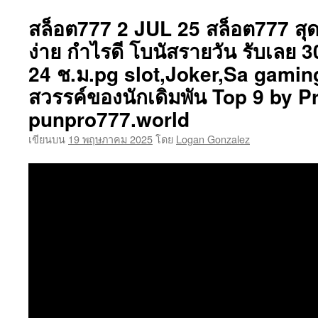
ใ
ช
สล็อต777 2 JUL 25 สล็อต777 สุด
ส
ง่าย กำไรดี โบนัสรายวัน รับเลย 
โ
เด
24 ช.ม.pg slot,Joker,Sa gami
ปั่
ดี
สวรรค์ของนักเดิมพัน Top 9 by P
ที่
punpro777.world
นี่
เล
เขียนบน
19 พฤษภาคม 2025
โดย
Logan Gonzalez
T
4
by
Be
pu
ทุ
โ
ทำ
จร
ถ
ได
ชั
ร