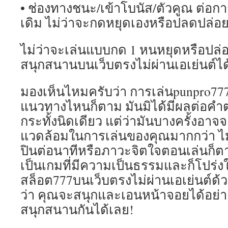
• ช่องทางชนะ/เข้าโบนัส/ตัวคูณ ต่อการ
เดิม ไม่ว่าจะกดหยุดเองหรือปลดปล่อ
ไม่ว่าจะเล่นแบบกด 1 หนหยุดหรือปล่
สนุกสนานบนเว็บตรงไม่ผ่านเอเย่นต์ได
มองเห็นไหมครับว่า การเล่นpunpro777น
แนวทางไหนก็ตาม มันมิได้มีผลต่อค
กระทั้งนิดเดียว แต่ว่ามันบางครั้งอา
แวดล้อมในการเล่นของคุณมากกว่า ไม
ปินต่อนาทีหรือภาวะจิตใจตอนเล่นก็ต
เป็นเกมที่มีความเป็นธรรมและก็โปร่งใ
สล็อต777บนเว็บตรงไม่ผ่านเอเย่นต์ด้ว
ว่า คุณจะสนุกและเอนหน้าจอยได้อย่าง
สนุกสนานกันได้เลย!