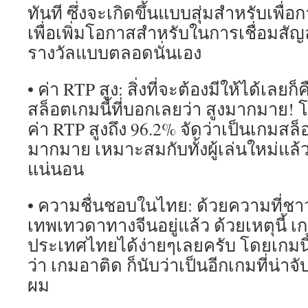
ทันที ซึ่งจะเกิดขึ้นแบบสุ่มสำหรับเพื่อก
เพื่อเพิ่มโอกาสสำหรับในการเชื่อมสั
รางวัลแบบตลอดนั่นเอง
• ค่า RTP สูง: สิ่งที่จะต้องมีให้ได้เลย
สล็อตเกมนี้ที่บอกเลยว่า สูงมากมาย! โ
ค่า RTP สูงถึง 96.2% จัดว่าเป็นเกมสล็อ
มากมาย เหมาะสมกับทั้งผู้เล่นใหม่แล้ว
แน่นอน
• ความชื่นชอบในไทย: ด้วยความที่ชา
เทพเทวดาทางจีนอยู่แล้ว ด้วยเหตุนี้ เกม
ประเทศไทยได้ง่ายๆเลยครับ โดยเกมนี
ว่า เกมอาติด ก็นับว่าเป็นอีกเกมที่น่าจ
ผม