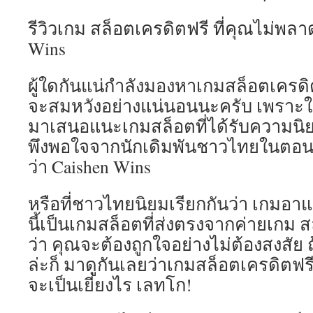
รีวิวเกม สล็อตเครดิตฟรี ที่คุณไม่พลา
Wins
ผู้ใดกันแน่กำลังมองหาเกมสล็อตเครดิตฟ
จะสมหวังอย่างแน่นอนนะครับ เพราะใ
มาเสนอแนะเกมสล็อตที่ได้รับความนิยม
พึงพอใจจากนักเดิมพันชาวไทยในตอนนี้ 
ว่า Caishen Wins
หรือที่ชาวไทยนิยมเรียกกันว่า เกมอาแ
นี้เป็นเกมสล็อตที่ส่งตรงจากค่ายเกม 
ว่า คุณจะต้องถูกใจอย่างไม่ต้องสงสัย 
ล่ะก็ มาดูกันเลยว่าเกมสล็อตเครดิตฟร
จะเป็นเยี่ยงไร เลทโก!