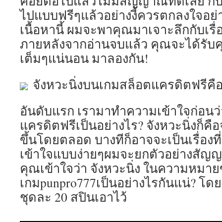
คอยต่อไปแล้วไม่มีสัญญาณที่ดีเลย ก็บ
26
ไปแบบฟรีๆแล้วอย่างงี้ควรตกลงใจอย่า
พ.ย.
เนื้อหานี้ ผมจะพาคุณมาเจาะลึกกับเรื่อง
2025
casino
ภายหลังจากอ่านจบแล้ว คุณจะได้รั
online
เต็มๆแน่นอน มาลองกัน!
จังหวะนิ่งบนเกมสล็อตแครดิตฟรีคื
อันดับแรก เรามาทำความเข้าใจก่อนว่
แครดิตฟรีเป็นอย่างไร? จังหวะนิ่งก็คื
ขึ้นโดยตลอด บางทีก็อาจจะเป็นเรื่องที่ด
เข้าใจแบบง่ายๆผมจะยกตัวอย่างสัญญาณท
คุณเข้าใจว่า จังหวะนิ่ง ในความหมา
เกมpunpro777เป็นอย่างไรกันแน่? 
ชุดละ 20 สปินเอาไว้