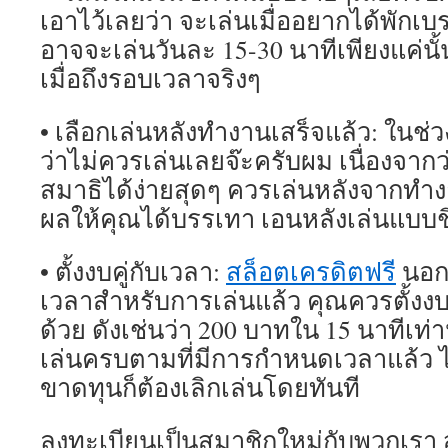
เอาไว้เลยว่า จะเล่นเมื่ออยากได้พักเบรก
อาจจะเล่นวันละ 15-30 นาทีเพียงแค่นั
เมื่อถึงรอบเวลาจริงๆ
• เลือกเล่นหลังทำงานเสร็จแล้ว: ใน
ว่าไม่ควรเล่นเลยจ๊ะครับผม เนื่องจากว
สมาธิได้ง่ายสุดๆ ควรเล่นหลังจากทำง
ผลให้คุณได้บรรเทา เอนหลังเล่นแบบ
• ตั้งงบคู่กับเวลา:
สล็อตเครดิตฟรี
นอกเ
เวลาสำหรับการเล่นแล้ว คุณควรตั้งงบ
ด้วย ดังเช่นว่า 200 บาทใน 15 นาทีเท่
เล่นครบตามที่มีการกำหนดเวลาแล้ว ไ
ขาดทุนก็ต้องเลิกเล่นโดยทันที
ลงทะเบียนเป็นสมาชิกใหม่กับพวกเรา สล