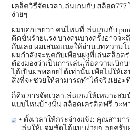
เคล็ดวิธีจัดเวลาเล่นเกมกับ สล็อต777
ง่ายๆ
ผมบอกเลยว่า คนไหนที่เล่นเกมกับ punp
ติดขั้นร้ายแรง บางคนบางครั้งอาจจะถึ
กันเลย ผมเสนอแนะให้อ่านบทความในพ
ผมกำลังจะพูดกับเพื่อนฝูงที่เล่นสล็อต
ต้องมองว่าเป็นการเล่นเพื่อความเบิกบ
ได้เป็นผลพลอยได้เท่านั้น เพื่อไม่ให้เล่
สิ่งที่จะช่วยให้สามารถทำได้จริงเยอะที
ก็คือ การจัดเวลาเล่นเกมให้เหมาะสมนั
แบบไหนบ้างนั้น สล็อตเครดิตฟรี จะพ
• ตั้งเวลาให้กระจ่างแจ้ง: คุณสามา
เล่นให้แจ่มชัดได้แบบง่ายๆเลยครั