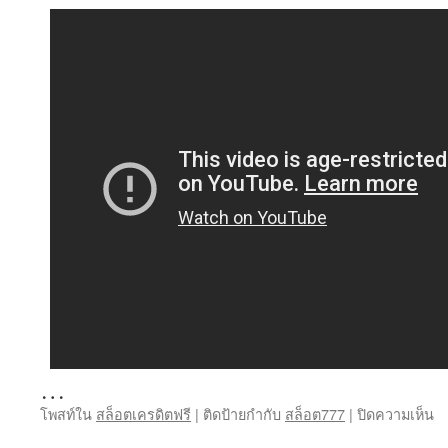
…
บ
โพสท์ใน
สล็อตเครดิตฟรี
|
ติดป้ายกำกับ
สล็อต777
|
ปิดความเห็น
สล