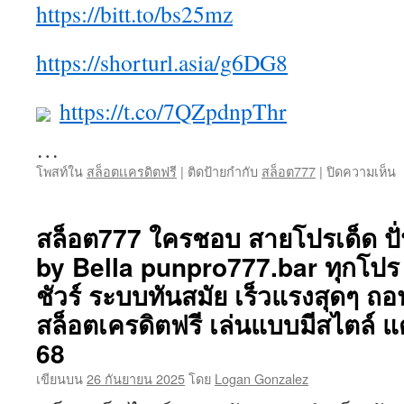
https://bitt.to/bs25mz
https://shorturl.asia/g6DG8
https://t.co/7QZpdnpThr
…
บ
โพสท์ใน
สล็อตเเครดิตฟรี
|
ติดป้ายกำกับ
สล็อต777
|
ปิดความเห็น
c
o
เ
สล็อต777 ใครชอบ สายโปรเด็ด ปั่นด
ใ
by Bella punpro777.bar ทุกโปร 
p
เ
ชัวร์ ระบบทันสมัย เร็วแรงสุดๆ ถอนไ
ฟ
T
สล็อตเครดิตฟรี เล่นแบบมีสไตล์ 
8
68
b
C
เขียนบน
26 กันยายน 2025
โดย
Logan Gonzalez
1