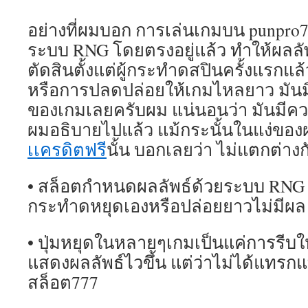
อย่างที่ผมบอก การเล่นเกมบน punpro77
ระบบ RNG โดยตรงอยู่แล้ว ทำให้ผลลั
ตัดสินตั้งแต่ผู้กระทำดสปินครั้งแรกแล
หรือการปลดปล่อยให้เกมไหลยาว มันมิ
ของเกมเลยครับผม แน่นอนว่า มันมีควา
ผมอธิบายไปแล้ว แม้กระนั้นในแง่ของ
เเครดิตฟรี
นั้น บอกเลยว่า ไม่แตกต่าง
• สล็อตกำหนดผลลัพธ์ด้วยระบบ RNG ตั้ง
กระทำดหยุดเองหรือปล่อยยาวไม่มีผล
• ปุ่มหยุดในหลายๆเกมเป็นแค่การรีบใ
แสดงผลลัพธ์ไวขึ้น แต่ว่าไม่ได้แทร
สล็อต777