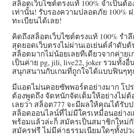
ส
สล็อตเว็บไซต์ตรงแท้ 100% จำเป็นต้อ
เ
เท่านั้น! รับรองความปลอดภัย 100% 
ร
ฟ
ทะเบียนได้เลย!
เ
แ
คิดถึงสล็อตเว็บไซต์ตรงแท้ 100% รำลึก
ง
ส
สุดยอดเว็บตรงไม่ผ่านเอเย่นต์ลำดับต
เ
สล็อตมากไม่น้อยเลยทีเดียวจากค่ายเ
จ
ส
เป็นค่าย pg, jili, live22, joker รวมทั้ง
แ
สนุกสนานกับเกมที่ถูกใจได้แบบฟินๆทุ
เ
ฟ
ต
มีแอดไม่นคอยซัพพอร์ตอย่างมาก โปร
เ
ต้องพูดถึง จัดหนักจัดเต็มให้อย่างไม่ต
ลิ
ส
เลยว่า สล็อต777 จะมีผลให้คุณได้รั
ก
สล็อตออนไลน์ที่ไม่มีใครเหมือนอย่าง
ก
พร้อมแล้วล่ะก็ สมัครเป็นสมาชิกใหม่กั
พ
า
สมัครฟรี ไม่มีค่าธรรมเนียมใดๆทั้งป
2