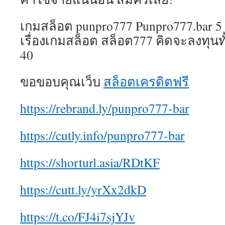
เกมสล็อต punpro777 Punpro777.bar 5 ต
เรื่องเกมสล็อต สล็อต777 คิดจะลงทุนทั้งท
40
ขอขอบคุณเว็บ
สล็อตเครดิตฟรี
https://rebrand.ly/punpro777-bar
https://cutly.info/punpro777-bar
https://shorturl.asia/RDtKF
https://cutt.ly/yrXx2dkD
https://t.co/FJ4i7sjYJv