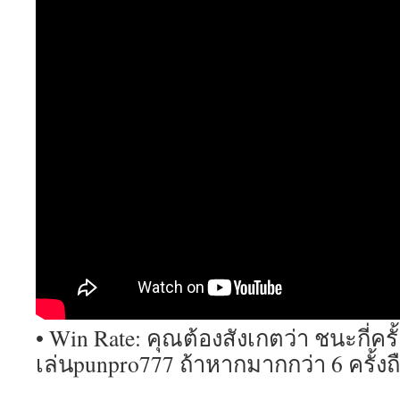
• Win Rate: คุณต้องสังเกตว่า ชนะกี่ครั้
เล่นpunpro777 ถ้าหากมากกว่า 6 ครั้งถือว