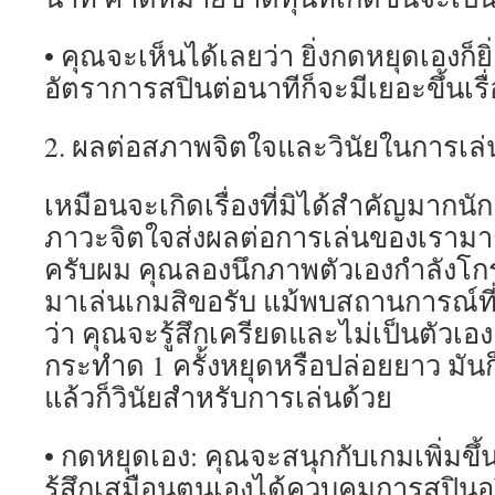
• คุณจะเห็นได้เลยว่า ยิ่งกดหยุดเองก็ย
อัตราการสปินต่อนาทีก็จะมีเยอะขึ้นเรื
2. ผลต่อสภาพจิตใจและวินัยในการเล่
เหมือนจะเกิดเรื่องที่มิได้สำคัญมากนั
ภาวะจิตใจส่งผลต่อการเล่นของเรามากย
ครับผม คุณลองนึกภาพตัวเองกำลังโกร
มาเล่นเกมสิขอรับ แม้พบสถานการณ์ที
ว่า คุณจะรู้สึกเครียดและไม่เป็นตัวเอง
กระทำด 1 ครั้งหยุดหรือปล่อยยาว มัน
แล้วก็วินัยสำหรับการเล่นด้วย
• กดหยุดเอง: คุณจะสนุกกับเกมเพิ่มขึ้
รู้สึกเสมือนตนเองได้ควบคุมการสปินอปิ้