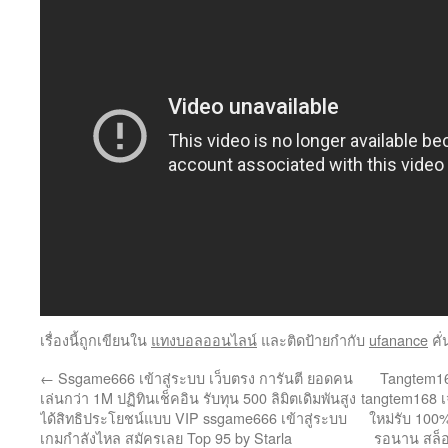
เรื่องนี้ถูกเขียนใน
แทงบอลออนไลน์
และติดป้ายกำกับ
ufanance
คั
←
Ssgame666 เข้าสู่ระบบ เว็บตรง การันตี ยอดคน
Tangtem16
เล่นกว่า 1M ปฏิทินเช็คอิน รับทุน 500 ลิมิตเดิมพันสูง
tangtem168 เ
ได้สิทธิประโยชน์แบบ VIP ssgame666 เข้าสู่ระบบ
ใหม่รับ 100%
เกมกำลังไหล สมัครเลย Top 95 by Starla
รอนาน สล็อ