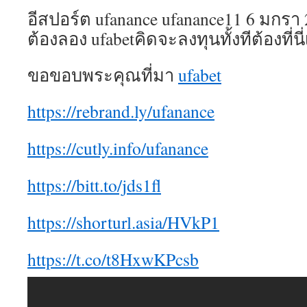
อีสปอร์ต ufanance ufanance11 6 มกรา
ต้องลอง ufabetคิดจะลงทุนทั้งทีต้องที่นี่
ขอขอบพระคุณที่มา
ufabet
https://rebrand.ly/ufanance
https://cutly.info/ufanance
https://bitt.to/jds1fl
https://shorturl.asia/HVkP1
https://t.co/t8HxwKPcsb