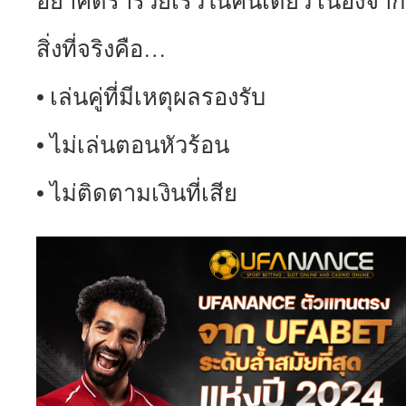
อย่าคิดร่ำรวยเร็วในคืนเดียว เนื่องจาก
สิ่งที่จริงคือ…
• เล่นคู่ที่มีเหตุผลรองรับ
• ไม่เล่นตอนหัวร้อน
• ไม่ติดตามเงินที่เสีย