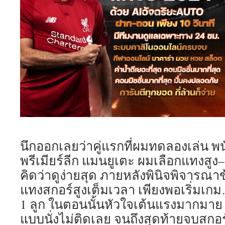
นึกออกเลยว่าคู่แรกที่ผมทดลองเล่น พ
พรีเมียร์ลีก แมนยูเตะ ผมเลือกแทงสูง–
คิดว่าดูง่ายสุด ภายหลังพินิจพิจารณาข
แทงสกอร์สูงเต็มเวลา เพียงพอเริ่มเกม… 
1 ลูก ในตอนนั้นหัวใจเต้นแรงมากมาย (ฮ
แบบนั่งไม่ติดเลย จนถึงสุดท้ายจบสกอร์