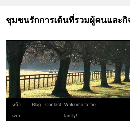
ชุมชนรักการเต้นที่รวมผู้คนและกิจ
ข้าม
หน้า
Blog
Contact
Welcome to the
ไป
แรก
family!
ยัง