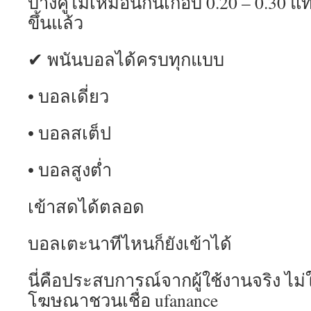
บางคู่ไม่เหมือนกันเกือบ 0.20 – 0.30 แ
ขึ้นแล้ว
✔ พนันบอลได้ครบทุกแบบ
• บอลเดี่ยว
• บอลสเต็ป
• บอลสูงต่ำ
เข้าสดได้ตลอด
บอลเตะนาทีไหนก็ยังเข้าได้
นี่คือประสบการณ์จากผู้ใช้งานจริง ไม่
โฆษณาชวนเชื่อ ufanance