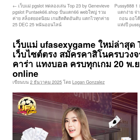
←
เว็บแม่ pgslot ทดลองเล่น Top 23 by Genevieve
Pussy888 1 ม
เนื้อหา
pgslot Puntaek66.shop ปั่นแตก66 webใหญ่ รวม
แตกง่าย จ่า
ค่าย สล็อตยอดนิยม เกมฮิตติดอันดับ แตกไวทุกค่าย
ถอน ออโต้ 
25 DEC 25 พนันออนไลน์
แห่งปี pus
เว็บแม่ ufasexygame ใหม่ล่าสุด
เว็บไซต์ตรง สมัครคาสิโนครบวงจรว
คาร่า แทงบอล ครบทุกเกม 20 พ.ย
online
เขียนบน
2 ธันวาคม 2025
โดย
Logan Gonzalez