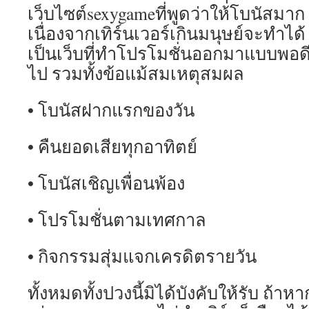
เว็บไซต์sexygameที่พูดว่าให้โบนัสมาก 
เนื่องจากเทิร์นเวอร์เกินมนุษย์จะทำได้
เป็นเว็บที่ทำโปรโมชั่นออกมาแบบพอดี
ไป รวมทั้งข้อแม้สมเหตุสมผล
• โบนัสฝากแรกของวัน
• คืนยอดเสียทุกอาทิตย์
• โบนัสเชิญเพื่อนพ้อง
• โปรโมชั่นตามเทศกาล
• กิจกรรมสุ่มแจกเครดิตรายวัน
ทั้งหมดทั้งปวงนี้มิได้บังคับให้รับ ถ้า