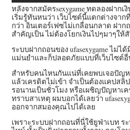
หลังจากสมัครsexygame ทดลองฝากเงิ
เริ่มรู้ทันหนว่า เว็บไซต์นี้แตกต่างจาก
กว่า อินเตอร์เฟซไม่เกลื่อนกลาด ฝากถอ
สำคัญเป็น ไม่ต้องโยกเงินไปๆมาๆให้ส
ระบบฝากถอนของ ufasexygame ไม่ได้มีด
แม่นยำและก็ปลอดภัยแบบที่เว็บไซต์อื่
สำหรับคนไหนกันแน่ที่เคยพบเจอปัญหา
แล้วเครดิตไม่เข้า จำเป็นต้องแคปสลิ
รอนานเป็นชั่วโมง หรือเผชิญปัญหาเ
ทราบสาเหตุ ผมบอกได้เลยว่า ufasexyg
ออกจากสมองคุณไปได้เลย
เพราะระบบฝากถอนที่นี่ใช้ยูฟ่าเบท ร