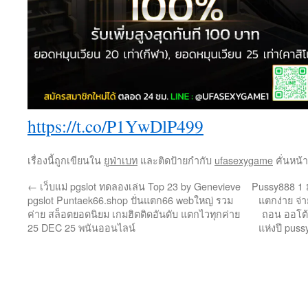
https://t.co/P1YwDlP499
เรื่องนี้ถูกเขียนใน
ยูฟ่าเบท
และติดป้ายกำกับ
ufasexygame
คั่นหน้
←
เว็บแม่ pgslot ทดลองเล่น Top 23 by Genevieve
Pussy888 1 ม
pgslot Puntaek66.shop ปั่นแตก66 webใหญ่ รวม
แตกง่าย จ่า
ค่าย สล็อตยอดนิยม เกมฮิตติดอันดับ แตกไวทุกค่าย
ถอน ออโต้ 
25 DEC 25 พนันออนไลน์
แห่งปี pus