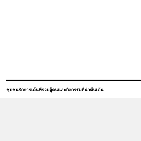
ชุมชนรักการเต้นที่รวมผู้คนและกิจกรรมที่น่าตื่นเต้น