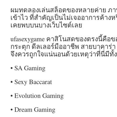
ผมทดลองเล่นสล็อตของหลายค่าย ภาพลื
เข้าไว ที่สำคัญเป็นไม่เจออาการค้าง
เคยพบบนบางเว็บไซต์เลย
ufasexygame คาสิโนสดของตรงนี้คือข
กระตุก ดีลเลอร์มืออาชีพ สายบาคาร่า ร
จึงควรถูกใจแน่นอนด้วยเหตุว่าที่นี่มีทั้ง
• SA Gaming
• Sexy Baccarat
• Evolution Gaming
• Dream Gaming