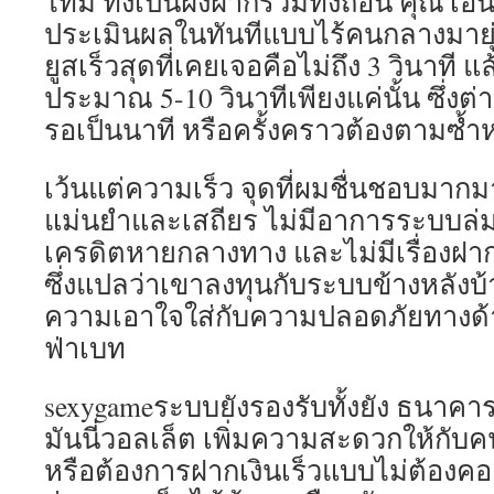
ไทม์ ทั้งเป็นฝั่งฝากรวมทั้งถอน คุณโ
ประเมินผลในทันทีแบบไร้คนกลางมายุ่งใ
ยูสเร็วสุดที่เคยเจอคือไม่ถึง 3 วินาที แล้ว
ประมาณ 5-10 วินาทีเพียงแค่นั้น ซึ่งต่
รอเป็นนาที หรือครั้งคราวต้องตามซ้
เว้นแต่ความเร็ว จุดที่ผมชื่นชอบมากม
แม่นยำและเสถียร ไม่มีอาการระบบล่
เครดิตหายกลางทาง และไม่มีเรื่องฝากเ
ซึ่งแปลว่าเขาลงทุนกับระบบข้างหลังบ้
ความเอาใจใส่กับความปลอดภัยทางด้าน
ฟ่าเบท
sexygameระบบยังรองรับทั้งยัง ธนาคาร
มันนี่วอลเล็ต เพิ่มความสะดวกให้กับ
หรือต้องการฝากเงินเร็วแบบไม่ต้องคอ