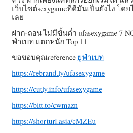
เว็บไซต์sexygameที่ดีมันเป็นยังไง โดย
เลย
ฝาก-ถอน ไม่มีขั้นต่ำ ufasexygame 7 N
ฟ่าเบท แตกหนัก Top 11
ขอขอบคุณreference
ยูฟ่าเบท
https://rebrand.ly/ufasexygame
https://cutly.info/ufasexygame
https://bitt.to/cwmazn
https://shorturl.asia/cMZEu