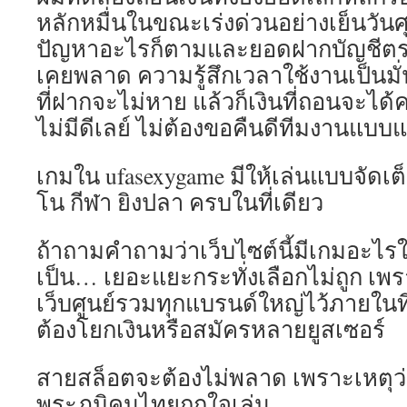
หลักหมื่นในขณะเร่งด่วนอย่างเย็นวันศุ
ปัญหาอะไรก็ตามและยอดฝากบัญชีตร
เคยพลาด ความรู้สึกเวลาใช้งานเป็นมั่น
ที่ฝากจะไม่หาย แล้วก็เงินที่ถอนจะได้
ไม่มีดีเลย์ ไม่ต้องขอคืนดีทีมงานแบบแ
เกมใน ufasexygame มีให้เล่นแบบจัดเต
โน กีฬา ยิงปลา ครบในที่เดียว
ถ้าถามคำถามว่าเว็บไซต์นี้มีเกมอะไร
เป็น… เยอะแยะกระทั่งเลือกไม่ถูก เพรา
เว็บศูนย์รวมทุกแบรนด์ใหญ่ไว้ภายในที่
ต้องโยกเงินหรือสมัครหลายยูสเซอร์
สายสล็อตจะต้องไม่พลาด เพราะเหตุว่า
พระภูมิคนไทยถูกใจเล่น