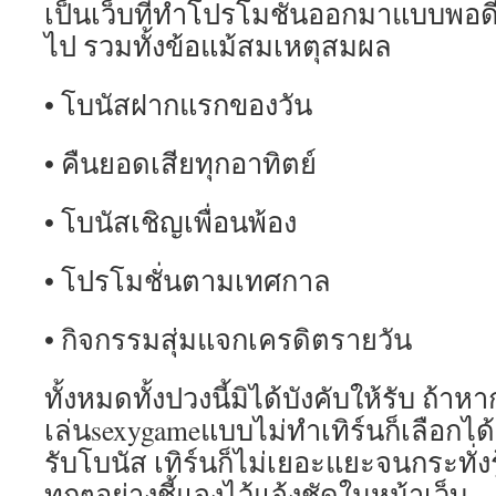
เป็นเว็บที่ทำโปรโมชั่นออกมาแบบพอดี
ไป รวมทั้งข้อแม้สมเหตุสมผล
• โบนัสฝากแรกของวัน
• คืนยอดเสียทุกอาทิตย์
• โบนัสเชิญเพื่อนพ้อง
• โปรโมชั่นตามเทศกาล
• กิจกรรมสุ่มแจกเครดิตรายวัน
ทั้งหมดทั้งปวงนี้มิได้บังคับให้รับ ถ้า
เล่นsexygameแบบไม่ทำเทิร์นก็เลือกได้เ
รับโบนัส เทิร์นก็ไม่เยอะแยะจนกระทั่งรู
ทุกๆอย่างชี้แจงไว้แจ้งชัดในหน้าเว็บ