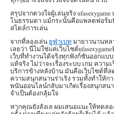
สรุปจากดวงใจผู้เล่นจริง ufasexygame 
โนธรรมดา แม้กระนั้นคือแพลตฟอร์มที
สไตล์การเล่น
จากที่ลองเล่น
ยูฟ่าเบท
มายาวนานหลาย
เลยว่า นี่ไม่ใช่แค่เว็บไซต์ufasexygameที
เว็บที่ทำงานได้จริงทุกฟังก์ชันออกแบบ
แท้จริง ไม่ว่าจะเรื่องระบบ เกม ความเร
บริการข้างหลังบ้าน มันคือเว็บไซต์ที่ล
ความสนุกสนานร่าเริง รวมทั้งทำให้กา
พนันออนไลน์กลับมาเกิดเรื่องสนุกสน
จำเป็นต้องกลุ้มใจ
หากคุณยังลังเล ผมเสนอแนะให้ทดลอง
ครั้ง ฝากเพียงแค่หลักร้อยก็เริ่มได้ แ