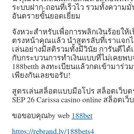
ระบบฝาก-ถอนที่เร็วไว รวมทั้งความมั่น
อันตรายขั้นยอดเยี่ยม
จังหวะสำหรับเพื่อการพลิกเงินร้อยให้เป
ตรงหน้าคุณแล้ว นำสูตรลับที่เราแจกไ
เล่นอย่างมีสติรวมทั้งมีวินัย การันตีไ
กับกระบวนการทำเงินแบบที่ไม่เคยพบ
188betth ลงทะเบียนแล้วกดเข้ามาร่วม
เพียงกันเลยขอรับ!
สูตรเล่นสล็อตแบบมือโปร สล็อตเว็บตร
SEP 26 Carissa casino online สล็อตเว็บต
ขอขอบคุณby web
188bet
https://rebrand.ly/188bets4