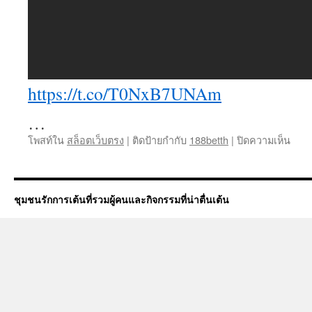
https://t.co/T0NxB7UNAm
…
บน
โพสท์ใน
สล็อตเว็บตรง
|
ติดป้ายกำกับ
188betth
|
ปิดความเห็น
เว็บ
แม่
สล็อ
เว็บ
ชุมชนรักการเต้นที่รวมผู้คนและกิจกรรมที่น่าตื่นเต้น
ตรง
webใ
สล็อ
แตก
ง่าย
โบนั
ใหญ่
โปร