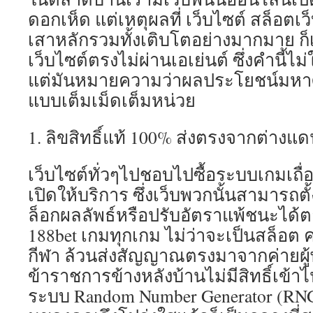
ดอกเห็ด แต่เหตุผลที่ เว็บไซต์ สล็อตเว
เสาหลักรวมทั้งเติบโตอย่างมากมาย ก็
เว็บไซต์ตรงไม่ผ่านเอเย่นต์ ซึ่งคำนี้ไม
แต่มันหมายความว่าผลประโยชน์มหาศาล
แบบเต็มเม็ดเต็มหน่วย
1. ลิขสิทธิ์แท้ 100% ส่งตรงจากต่างแ
เว็บไซต์ทั่วๆไปชอบไปซื้อระบบเกมเถื่
เปิดให้บริการ ซึ่งเว็บพวกนั้นสามารถตั้
ล็อกผลลัพธ์หรือปรับอัตราแพ้ชนะได้ต
188bet เกมทุกเกม ไม่ว่าจะเป็นสล็อต 
กีฬา ล้วนส่งสัญญาณตรงมาจากค่ายผู
ข้าราชการข้างหลังบ้านไม่มีสิทธิ์เข
ระบบ Random Number Generator (RNG