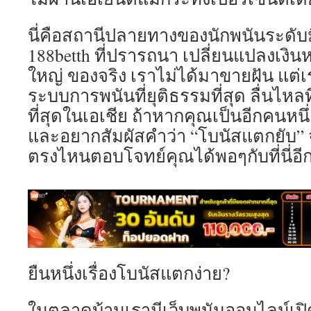
นี่คือสถานีปลายทางของนักพนันระดับมื
188betth ที่ปรารถนา เปลี่ยนแปลงเงินหล
ใหญ่ ของจริง เราไม่ได้มาขายฝัน แต่เร
ระบบการพนันที่ยุติธรรมที่สุด ลื่นไหลท
ที่สุดในเอเชีย ถ้าหากคุณเป็นอีกคนหนึ่
และอยากสัมผัสคำว่า “โบนัสแตกยับ” จนจ
ตรงไหนตอบโจทย์คุณได้พอๆกับที่นี่อี
ยืนหนึ่งเรื่องโบนัสแตกง่าย?
ในตลาดบ้านเรามีเว็บพนันออนไลน์เปิด