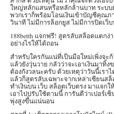
สากล ด้วยเหตุนี้ ไม่ว่าคุณจะดวงเฮง
ใหญ่หลักแสนหรือหลักล้านบาท ระบ
พวกเราก็พร้อมโอนเงินเข้าบัญชีคุณภา
วินาที ไม่มีการล็อกยูส ไม่มีการปิดเว็
188betth แจกฟรี! สูตรลับสล็อตแตกง่า
อย่างไรให้ได้ถอน
สำหรับใครกันแน่ที่เป็นมือใหม่เพิ่งจะก้
แล้วยังวุ่นวาย กลัวว่าจะเอาเงินมาทิ้ง
ต้องกังวลนะครับ ด้วยเหตุว่าวันนี้เรา
แล้วก็สูตรลับเฉพาะจากเหล่าเซียนสล็
ทำเงินบน เว็บ สล็อตเว็บตรง มาแจกให
เอาไปปรับใช้ตามนี้ การันตีว่าเปอร์เซ
พุ่งสูงขึ้นแน่นอน