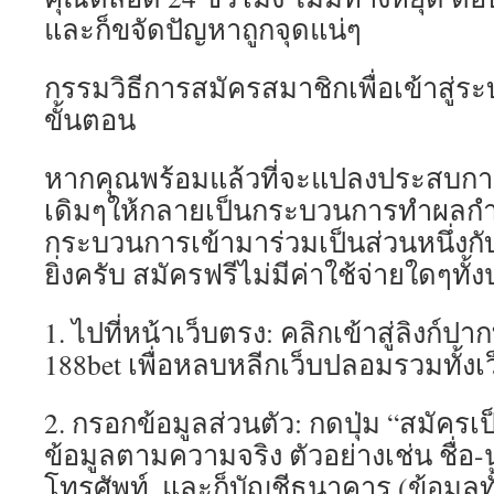
และก็ขจัดปัญหาถูกจุดแน่ๆ
กรรมวิธีการสมัครสมาชิกเพื่อเข้าสู่ระ
ขั้นตอน
หากคุณพร้อมแล้วที่จะแปลงประสบก
เดิมๆให้กลายเป็นกระบวนการทำผลกำไ
กระบวนการเข้ามาร่วมเป็นส่วนหนึ่งกับ
ยิ่งครับ สมัครฟรีไม่มีค่าใช้จ่ายใดๆทั้
1. ไปที่หน้าเว็บตรง: คลิกเข้าสู่ลิงก์ป
188bet เพื่อหลบหลีกเว็บปลอมรวมทั้งเว
2. กรอกข้อมูลส่วนตัว: กดปุ่ม “สมัคร
ข้อมูลตามความจริง ตัวอย่างเช่น ชื่อ-
โทรศัพท์, และก็บัญชีธนาคาร (ข้อมูลท