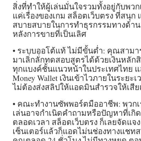
สิ่งที่ทำให้ผู้เล่นมั่นใจรวมทั้งอยู่กับพ
แค่เรื่องของเกม สล็อตเว็บตรง ที่สนุก
สบายสบายในการทำธุรกรรมทางด้านก
หลังการขายที่เป็นเลิศ
• ระบบออโต้แท้ ไม่มีขั้นต่ำ: คุณสามาร
มาเลิ่กลั่กทดสอบสูตรได้ด้วยเงินหลัก
ทุกแบงค์ชั้นแนวหน้าในประเทศไทย แล
Money Wallet เงินเข้าไวภายในระยะเวล
ไม่ต้องส่งสลิปให้แอดมินสำรวจให้เสี
• คณะทำงานซัพพอร์ตมืออาชีพ: พวกเร
เล่นอาจกำเนิดคำถามหรือปัญหาที่เกิด
ตลอดเวลา สล็อตเว็บตรง ก็เลยจัด
เซ็นเตอร์แล้วก็แอดไม่นช่องทางแช
คุณตลอด 24 ชั่วโมง ไม่มีทางหยุด ต