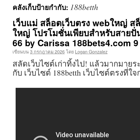
188betth
คลังเก็บป้ายกำกับ:
เนื้อหา
เว็บแม่ สล็อตเว็บตรง webใหญ่ ส
ใหญ่ โปรโมชั่นเพียบสำหรับสายปั
66 by Carissa 188bets4.com 9
เขียนบน
3 กรกฎาคม 2026
โดย
Logan Gonzalez
สลัดเว็บไซต์เก่าทิ้งไป! แล้วมากมา
กับ เว็บไซต์ 188betth เว็บไซต์ตรงที่ใจกล้