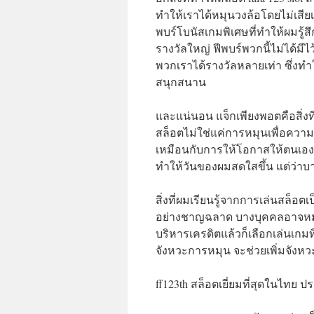
ทำให้เราได้หมุนวงล้อโดยไม่เสียเค
พบร์โบนัสเกมพิเศษที่ทำให้ผมรู้
รางวัลใหญ่ ฟีพบร์พวกนี้ไม่ได้มีไ
พวกเราได้รางวัลหลายเท่า ซึ่งท
สนุกสนาน
และแน่นอน แจ็กเพียงพอตคือสิ่
สล็อตไม่ใช่แค่การหมุนเพื่อความเ
เหมือนกับการให้โอกาสให้ตนเองพ
ทำให้วันของผมสดใสขึ้น แต่ว่าบา
สิ่งที่ผมเรียนรู้จากการเล่นสล็อ
อย่างชาญฉลาด บางบุคคลอาจหมุนเ
บริหารเครดิตแล้วก็เลือกเล่นเกมที
จังหวะการหมุน จะช่วยเพิ่มจังหว
ff123th สล็อตเยี่ยมที่สุดในไท