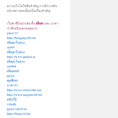
ความเร็วไม่ใช่สิ่งสำคัญ การมีการเดิน
หน้าอย่างต่อเนื่องเป็นเรื่องสำคัญ
เว็บคาสิโนน่าเล่น ทั้ง
สล็อต
และ
บาคา
ร่า
ตึงจริงแตกบ่อยมาก
joker123
https://hengjing168.run
สล็อตเว็บตรง
slot99
สล็อตเว็บตรง
https://www.jinda44.in
สล็อตเว็บตรง
slot888
สล็อต888
pgslot
พุซซี่888
บาคาร่า
https://www.slotxo24hr.win
https://www.tangtem168.bet
คลิปโป๊
1xbetth
pgslot แตกง่าย
https://funny18.bet