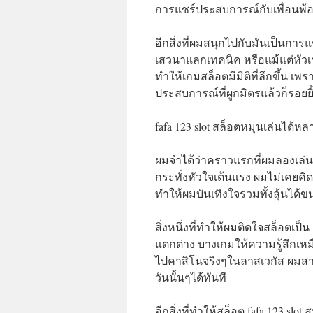
การแชร์ประสบการณ์กับเพื่อนพ้
อีกสิ่งที่ผมสนุกไปกับมันเป็นการ
เสวนาแลกเทคนิค หรือแม้แต่หัวเร
ทำให้เกมสล็อตมีมิติที่ลึกขึ้น เพ
ประสบการณ์ที่ผูกมิตรแล้วก็รอยยิ
fafa 123 slot สล็อตหมุนเล่นได
ผมจำได้ว่าคราวแรกที่ผมลองเล่น 
กระทั่งหัวใจเต้นแรง ผมไม่เคยค
ทำให้ผมบันเทิงใจรวมทั้งลุ้นได้ขน
สิ่งหนึ่งที่ทำให้ผมติดใจสล็อตเป
แตกต่าง บางเกมให้ความรู้สึกเ
ไปคาสิโนจริงๆในลาสเวกัส ผมสา
วันนั้นๆได้ทันที
อีกสิ่งที่ทำให้สล็อต fafa 123 slo