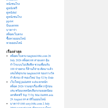
หนังชนโรง
ดูหนังฟรี
ดูหนังhd
ดูหนังชนโรง
pgslot
ปั่นแตก66
บาคาร่า
สล็อตเว็บตรง
ซื้อหวยออนไลน์
หวยออนไลน์
เรื่องล่าสุด
สล็อตเว็บตรง tangtem168e.com 26
July 2026 สล็อต168 สายแตก ลุ้น
กำไรแบบไม่เสียฟีล ชวนเพื่อนรับ
100 จ่ายตรง กี่ล้านก็จ่าย คัดมาแล้ว
เล่นได้ทุกเกม tangtem168 ของรางวัล
กำลังรอ เจ้าของใหม่ Top 52 by Dale
เว็บใหญ่ jinda888 webแจกหนัก
สล็อต 2026 รวมทุกเรื่องที่ควรรู้ก่อน
เล่น พร้อมเทคนิคเลือกเกมยอดนิยม
เครดิตฟรี Top 73 by Mai Jin888.asia
29 August 69 คาสิโนออนไลน์
บาคาร่า168 sexy168c.com 2 July
2569 บาคาร่า168 เปิดมุมมองใหม่