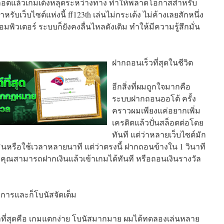
อตแล้วเกมเด้งหลุดระหว่างทาง ทำให้พลาดโอกาสสำหรับ
รับเว็บไซต์แห่งนี้ ff123th เล่นไม่กระเด้ง ไม่ค้างเลยสักหนึ่ง
คอมพิวเตอร์ ระบบก็ยังคงลื่นไหลดังเดิม ทำให้มีความรู้สึกมั่น
ฝากถอนเร็วที่สุดในชีวิต
อีกสิ่งที่ผมถูกใจมากคือ
ระบบฝากถอนออโต้ ครั้ง
คราวผมเพียงแค่อยากเพิ่ม
เครดิตแล้วปั่นสล็อตต่อโดย
ทันที แต่ว่าหลายเว็บไซต์มัก
นหรือใช้เวลาหลายนาที แต่ว่าตรงนี้ ฝากถอนข้างใน 1 วินาที
อ คุณสามารถฝากเงินแล้วเข้าเกมได้ทันที หรือถอนเงินรางวัล
ะการและก็โบนัสจัดเต็ม
ที่สุดคือ เกมแตกง่าย โบนัสมากมาย ผมได้ทดลองเล่นหลาย