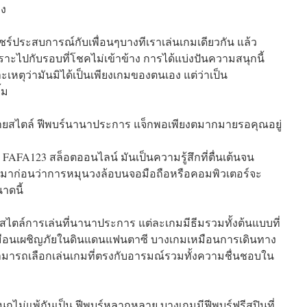
อง
แชร์ประสบการณ์กับเพื่อนๆบางทีเราเล่นเกมเดียวกัน แล้ว
าะไปกับรอบที่โชคไม่เข้าข้าง การได้แบ่งปันความสนุกนี้
ราะเหตุว่ามันมิได้เป็นเพียงเกมของตนเอง แต่ว่าเป็น
้ม
้หลายสไตล์ ฟีพบร์นานาประการ แจ็กพอเพียงตมากมายรอคุณอยู่
FAFA123 สล็อตออนไลน์ มันเป็นความรู้สึกที่ตื่นเต้นจน
ิดมาก่อนว่าการหมุนวงล้อบนจอมือถือหรือคอมพิวเตอร์จะ
าดนี้
็น สไตล์การเล่นที่นานาประการ แต่ละเกมมีธีมรวมทั้งต้นแบบที่
หมือนเผชิญภัยในดินแดนแฟนตาซี บางเกมเหมือนการเดินทาง
มารถเลือกเล่นเกมที่ตรงกับอารมณ์รวมทั้งความชื่นชอบใน
t สนุกไม่แพ้กันเป็น ฟีพบร์หลากหลาย บางเกมมีฟีพบร์ฟรีสปินที่