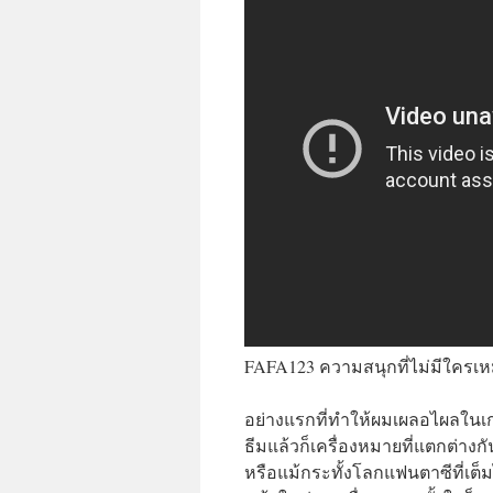
FAFA123 ความสนุกที่ไม่มีใครเห
อย่างแรกที่ทำให้ผมเผลอไผลในเ
ธีมแล้วก็เครื่องหมายที่แตกต่างกั
หรือแม้กระทั้งโลกแฟนตาซีที่เต็