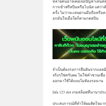
หลายคนอาจเคยเจอปัญหาเล่นสล็
การเข้าฟรีสปินหรือโบนัส แต่ว่าสำห
ครั้ง ไม่ว่าจะเล่นผ่านมือถือหรือ
อกมั่นใจเมื่อใดก็ตามกดสปิน
จำเป็นต้องรอการยืนยันจากแอดมิ
จริงๆใช่ครับผม ไม่ใช่คำชวนเชื่
ออกมาใช้ได้แบบไม่ต้องรอนาน
fafa 123 slot เกมสล็อตที่นานาปร
ประสบการณ์ที่ทำให้ผมติดใจมาก