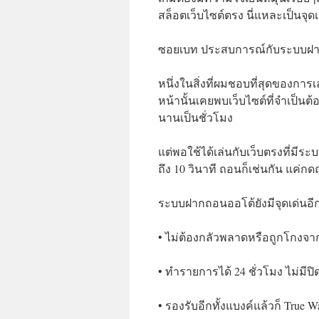
สล็อตเว็บไซต์ตรง นี่แหละเป็นจุ
ซอยเบท ประสบการณ์กับระบบฝาก
หนึ่งในสิ่งที่ผมชอบที่สุดของการ
หน้านั้นเคยพบเว็บไซต์ที่จำเป็นต
นานเป็นชั่วโมง
แต่พอใช้ได้เล่นกับเว็บตรงที่มีระ
ถึง 10 วินาที ถอนก็เช่นกัน แค่ก
ระบบฝากถอนออโต้ยังมีจุดเด่นอีก
• ไม่ต้องกลัวพลาดหรือถูกโกงจ
• ทำรายการได้ 24 ชั่วโมง ไม่มีป
• รองรับอีกทั้งแบงค์แล้วก็ True Wa