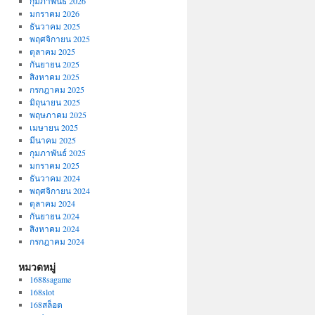
กุมภาพันธ์ 2026
มกราคม 2026
ธันวาคม 2025
พฤศจิกายน 2025
ตุลาคม 2025
กันยายน 2025
สิงหาคม 2025
กรกฎาคม 2025
มิถุนายน 2025
พฤษภาคม 2025
เมษายน 2025
มีนาคม 2025
กุมภาพันธ์ 2025
มกราคม 2025
ธันวาคม 2024
พฤศจิกายน 2024
ตุลาคม 2024
กันยายน 2024
สิงหาคม 2024
กรกฎาคม 2024
หมวดหมู่
1688sagame
168slot
168สล็อต