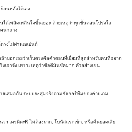
้อนหลังได้เอง
่นได้เพลิดเพลินใจขึ้นเยอะ ด้วยเหตุว่าทุกขั้นตอนโปร่งใส
ิงคนกลาง
์ตรงไม่ผ่านเอเย่นต์
บอกเลยว่าเว็บตรงคือคำตอบที่เยี่ยมที่สุดสำหรับคนที่อยาก
งเอาจัง เพราะเหตุว่าข้อดีมันชัดมาก ตัวอย่างเช่น
อกาสเสมอกัน ระบบจะสุ่มจริงตามอัลกอริทึมของค่ายเกม
ว่า เครดิตฟรี ไม่ต้องฝาก, โบนัสแรกเข้า, หรือคืนยอดเสีย