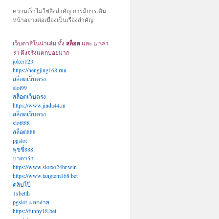
ความเร็วไม่ใช่สิ่งสำคัญ การมีการเดิน
หน้าอย่างต่อเนื่องเป็นเรื่องสำคัญ
เว็บคาสิโนน่าเล่น ทั้ง
สล็อต
และ
บาคา
ร่า
ตึงจริงแตกบ่อยมาก
joker123
https://hengjing168.run
สล็อตเว็บตรง
slot99
สล็อตเว็บตรง
https://www.jinda44.in
สล็อตเว็บตรง
slot888
สล็อต888
pgslot
พุซซี่888
บาคาร่า
https://www.slotxo24hr.win
https://www.tangtem168.bet
คลิปโป๊
1xbetth
pgslot แตกง่าย
https://funny18.bet