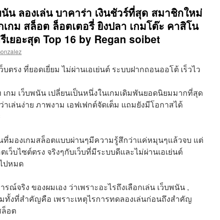
ัน ลองเล่น บาคาร่า เงินชัวร์ที่สุด สมาชิกใหม่
ทุกเกม สล็อต ล็อตเตอรี่ ยิงปลา เกมโต๊ะ คาสิโน
รีเยอะสุด Top 16 by Regan soibet
onzalez
บตรง ที่ยอดเยี่ยม ไม่ผ่านเอเย่นต์ ระบบฝากถอนออโต้ เร็วไว
 เกม เว็บพนัน เปลี่ยนเป็นหนึ่งในเกมเดิมพันยอดนิยมมากที่สุด
าเล่นง่าย ภาพงาม เอฟเฟกต์จัดเต็ม แถมยังมีโอกาสได้
ะ
นคนที่มองเกมสล็อตแบบผ่านๆมีความรู้สึกว่าแค่หมุนๆแล้วจบ แต่
ว็บไซต์ตรง จริงๆกับเว็บที่มีระบบดีและไม่ผ่านเอเย่นต์
ปรไปหมด
รณ์จริง ของผมเอง ว่าเพราะอะไรถึงเลือกเล่น เว็บพนัน ,
ทั้งที่สำคัญคือ เพราะเหตุไรการทดลองเล่นก่อนถึงสำคัญ
สล็อต