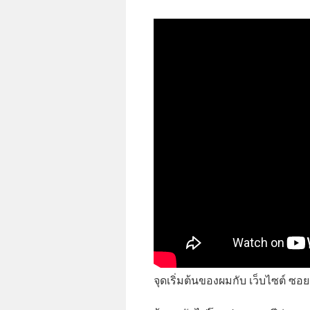
จุดเริ่มต้นของผมกับ เว็บไซต์ ซอ