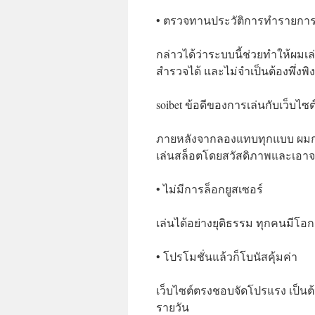
• ตรวจทานประวัติการทำรายการย
กล่าวได้ว่าระบบนี้ช่วยทำให้ผมเล
สำรวจได้ และไม่จำเป็นต้องพึ่งพ
soibet ข้อดีของการเล่นกับเว็บไซต
ภายหลังจากลองแทบทุกแบบ ผมกล้า
เล่นสล็อตโดยสวัสดิภาพและเอาจริ
• ไม่มีการล็อกยูสเซอร์
เล่นได้อย่างยุติธรรม ทุกคนมีโ
• โปรโมชั่นแล้วก็โบนัสคุ้มค่า
เว็บไซต์ตรงชอบจัดโปรแรง เป็นต้น
รายวัน