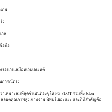
กเกม
ริง
สากล
ื่อถือ
งรอนานเสมือนเว็บเอเย่นต์
ะสบการณ์ตรง
ว่าเหมาะสมที่สุดจำเป็นต้องชูให้ PG SLOT รวมทั้ง Joker
กมสล็อตคุณภาพสูง ภาพงาม ฟีพบร์เยอะแยะ และก็ที่สำคัญคือ