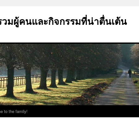
รวมผู้คนและกิจกรรมที่น่าตื่นเต้น
 to the family!