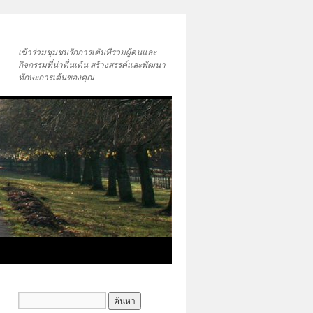
เข้าร่วมชุมชนรักการเต้นที่รวมผู้คนและ
กิจกรรมที่น่าตื่นเต้น สร้างสรรค์และพัฒนา
ทักษะการเต้นของคุณ